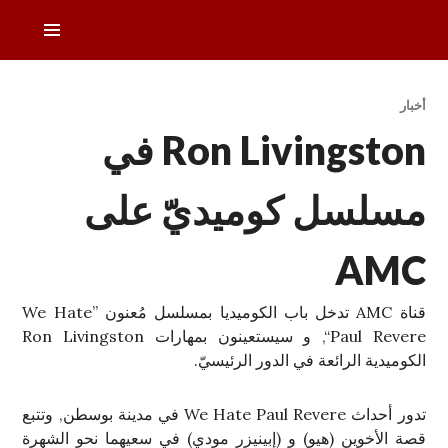
خطى
القائمة
لى
الرئيس
لمحتوى
دليل التلفزيون العربي
أخبار
Ron Livingston في
مسلسل كوميديّ على
AMC
قناة AMC تدخل باب الكوميديا بمسلسل مُعنون ”We Hate
Paul Revere“, و سيستعينون بمهارات Ron Livingston
الكوميدية الرائعة في الدور الرئيسيّ.
تدور أحداث We Hate Paul Revere في مدينة بوسطن, وتتبع
قصة الأخوين (هيو) و (إبينيزر مودي) في سعيهما نحو الشهرة