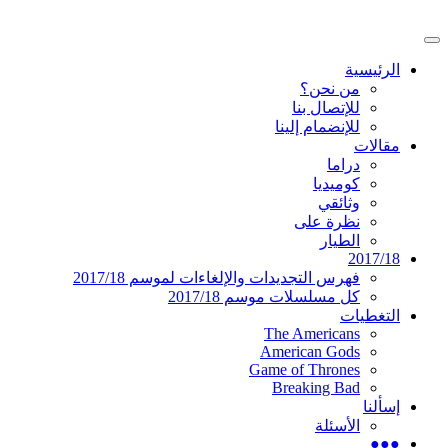
تخطى
إلى
القائمة
المحتوى
موقع عربي متخصص في أخبار ومقالات حول ال
دليل التلفزيون العربي
الرئيسية
الرئيسية
من نحن؟
للإتصال بنا
للإنضمام إلينا
مقالات
دراما
كوميديا
وثائقي
نظرة على
الطيار
2017/18
فهرس التجديدات والإلغاءات لموسم 2017/18
كل مسلسلات موسم 2017/18
التغطيات
The Americans
American Gods
Game of Thrones
Breaking Bad
إسألنا
الأسئلة
●●●