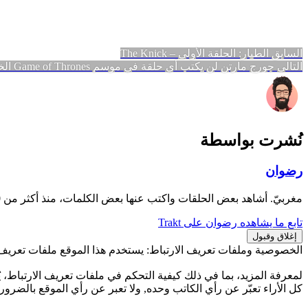
تصفّح
المقالة
السابق
الطيار: الحلقة الأولى – The Knick
المقالة
السابقة:
التالي
جورج مارتن لن يكتب أي حلقة في موسم Game of Thrones الخامس
المقالات
التالية:
نُشرت بواسطة
رضوان
مغربيّ. أشاهد بعض الحلقات واكتب عنها بعض الكلمات، منذ أكثر من 10 سنوات.
تابع ما يشاهده رضوان على Trakt
الخصوصية وملفات تعريف الارتباط: يستخدم هذا الموقع ملفات تعريف ا
لمعرفة المزيد، بما في ذلك كيفية التحكم في ملفات تعريف الارتباط، يُ
كل الأراء تعبّر عن رأي الكاتب وحده, ولا تعبر عن رأي الموقع بالضرورة.