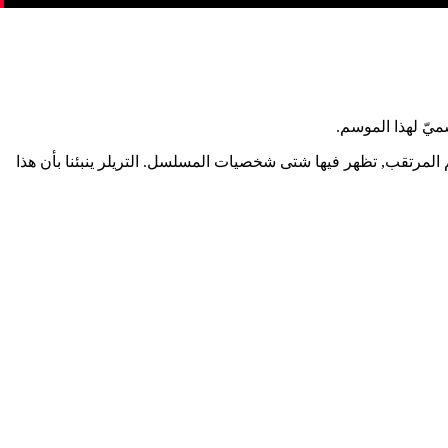
من الموسم المرتقب, تظهر فيها شتى شخصيات المسلسل. التريلر ينبئنا بأن هذا