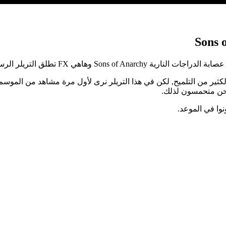
 FX تطلق التريلر الرسميّ لهذا الموسم.
تهما FX كان فيهما الكثير من التلميح, لكن في هذا التريلر نرى لأول مرة مشاهد 
نحن متحمسون لذلك.