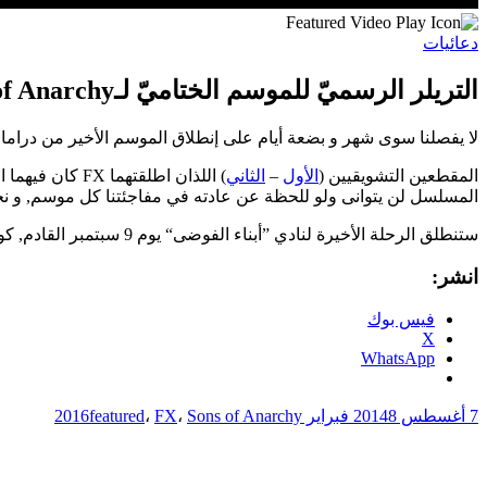
دعائيات
التريلر الرسميّ للموسم الختاميّ لـSons of Anarchy
لا يفصلنا سوى شهر و بضعة أيام على إنطلاق الموسم الأخير من دراما عصابة الدراجات النارية Sons of Anarchy وهاهي
المقطعين التشويقيين (
الأول
–
الثاني
) اللذان اطلق
المسلسل لن يتوانى ولو للحظة عن عادته في مفاجئتنا كل موسم, و 
ستنطلق الرحلة الأخيرة لنادي ”أبناء الفوضى“ يوم 9 سبتمبر القادم, كونوا في الموعد.
انشر:
فيس بوك
X
WhatsApp
7 أغسطس 2014
8 فبراير 2016
Sons of Anarchy
،
FX
،
featured