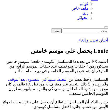
قوائم
ملف خاص
رأي
الجوائز
بحث
البحث
عن:
أخبار
،
تجديد و إلغاء
Louie يحصل على موسم خامس
أعلنت FX عن تجديدها للمسلسل الكوميدي Louie لموسم خامس
سيتكون من 7 حلقات وهو نصف عدد حلقات الموسم الرابع، من
المتوقع أن يتم عرض الموسم الخامس في ربيع العام القادم.
المسلسل لاحظ بعضاً من
التخبط نسبياً في المستوى بعد التوقف
ولكن يبدو أنَّ ذلك التخبط غير معترف به من قبل FX فالمديح كان
موجهاً من إدارة القناة لـلويس سي كي وللموسم وانهم ينتظرون
الموسم الخامس بشغف.
جدير بالذكر أنَّ المسلسل استطاع أن يحصل على 5 ترشيحات لجوائز
الأيمي من ضمنها جائزة أفضل مسلسل كوميدي.