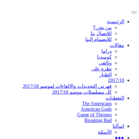
تخطى
إلى
القائمة
المحتوى
موقع عربي متخصص في أخبار ومقالات حول
دليل التلفزيون العربي
الرئيسية
الرئيسية
المسلسلات الأجنبية
من نحن؟
للإتصال بنا
للإنضمام إلينا
مقالات
دراما
كوميديا
وثائقي
نظرة على
الطيار
2017/18
فهرس التجديدات والإلغاءات لموسم 2017/18
كل مسلسلات موسم 2017/18
التغطيات
The Americans
American Gods
Game of Thrones
Breaking Bad
إسألنا
الأسئلة
●●●