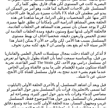
البصرية كانت في المستوى لكن هناك فارق يظهر كلما ركز
المسلسل على الاحداث الخيالية كما قلت، وهو أمر من الممكن ان
يبدو غير مطمئن لأن قناة FX بالذات مميزة بتركيزها على الاحداث
اكثر منها على الشخصيات وعلى الدراما، فربما شاهدنا في هذه
الحلقة بعض المشاهد الدرامية التي بإمكاننا ان نطلق عليها مميزة،
لكن لا يوجد ضمان بأن تستمر هذه المشاهد في الحلقات القادمة،
فالحلقة الاولى مُدتها تسعٌ وستون دقيقة ومدة الحلقات القادمة لن
تتعدى الخمس واربعون دقيقة، شخصياً اخاف ان يهبط مستوى
المسلسل بسبب هذا الأمر، لكن وإلى حد الأن لا يمكن إعتبار هذا
الأمر سيئة لأنه لم يقع بعد، وأتمنى ان لا يقع، لكنه مجرد تخوف.
لا أتذكر ان القناة دخلت بمجال مسلسلات الخيال العلمي والفانتازيا
من قبل، وبالمناسبة سمعت ايضاً بأن القناة بطول تاريخها لم تعرض
اي مسلسل درامي يوم الأحد، لكن The Strain كسر القاعدة، تجربة
القناة ستكون مثيرة للإهتمام على ما يبدو، فالقناة وبرأيي الخاص
عندما تقوم بشيء جديد تنجح به، فأول مسلسل للقناة كان الأنجح،
حديثي عن ذا شيلد..
قبل وبعد أن اشاهد المسلسل، أو بالأحرى الحلقة الأولى (البايلوت
كما تسمى بالانجليزية)، قرأت بأن المسلسل يدور حول الفامبير او
مصاصي الدماء وقرأت بأنه يدور حول امور كثيرة، وبصراحة لم
استشعر بأن المسلسل يدور حول هذا الموضوع فقط، المسلسل
غريب ومجهول المسار، مدة الحلقة الأولى كانت ساعة وتسع دقائق
تقريباً مع هذا المسلسل لم يُعطنا المسار الواضح الذي سيسلكه،