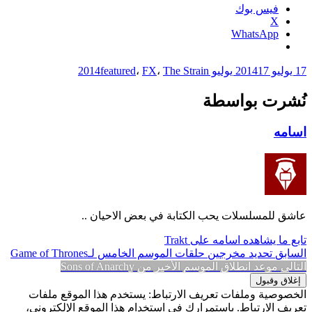
فيس بوك
X
WhatsApp
17 يوليو 2014
17 يوليو 2014
The Strain
،
FX
،
featured
نُشرت بواسطة
اسامه
عاشق للمسلسلات يحب الكتابة في بعض الاحيان ..
تابع ما يشاهده اسامه على Trakt
تصفّح
المقالة
السابق
تحديد مخرجين حلقات الموسم الخامس لـGame of Thrones
المقالة
السابقة:
التالي
موعد انطلاق الموسم الأخير من Sons of Anarchy
المقالات
التالية:
الخصوصية وملفات تعريف الارتباط: يستخدم هذا الموقع ملفات
تعريف الارتباط. باستمرارك في استخدام هذا الموقع الإلكتروني،