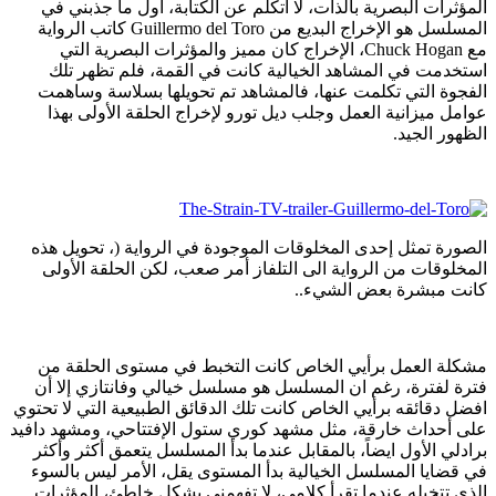
المؤثرات البصرية بالذات، لا أتكلم عن الكتابة، اول ما جذبني في
المسلسل هو الإخراج البديع من Guillermo del Toro كاتب الرواية
مع Chuck Hogan، الإخراج كان مميز والمؤثرات البصرية التي
استخدمت في المشاهد الخيالية كانت في القمة، فلم تظهر تلك
الفجوة التي تكلمت عنها، فالمشاهد تم تحويلها بسلاسة وساهمت
عوامل ميزانية العمل وجلب ديل تورو لإخراج الحلقة الأولى بهذا
الظهور الجيد.
الصورة تمثل إحدى المخلوقات الموجودة في الرواية (، تحويل هذه
المخلوقات من الرواية الى التلفاز أمر صعب، لكن الحلقة الأولى
كانت مبشرة بعض الشيء..
مشكلة العمل برأيي الخاص كانت التخبط في مستوى الحلقة من
فترة لفترة، رغم ان المسلسل هو مسلسل خيالي وفانتازي إلا أن
افضل دقائقه برأيي الخاص كانت تلك الدقائق الطبيعية التي لا تحتوي
على أحداث خارقة، مثل مشهد كوري ستول الإفتتاحي، ومشهد دافيد
برادلي الأول ايضاً، بالمقابل عندما بدأ المسلسل يتعمق أكثر وأكثر
في قضايا المسلسل الخيالية بدأ المستوى يقل، الأمر ليس بالسوء
الذي تتخيله عندما تقرأ كلامي، لا تفهمنى بشكل خاطئ، المؤثرات