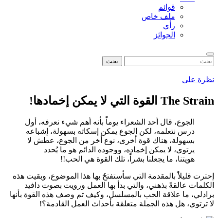
قوائم
ملف خاص
رأي
الجوائز
بحث
البحث
عن:
نظرة على
The Strain القوة التي لا يمكن إخمادها!
الجوع، قال أحد الشعراء يوماً بأنه أهم شيء نعرفه، أول
درس نتعلمه، لكن الجوع يمكن إسكاته بسهولة، إشباعه
بسهولة، هناك قوة أخرى، نوع أخر من الجوع، عطش لا
يرتوي، لا يمكن إخماده، ووجوده الدائم هو ما يُحدد
هويتنا، ما يجعلنا بشراً، تلك القوة هي الحب!!
إحترت قليلاً بالمقدمة التي سأستفتحُ بها هذا الموضوع، وبقيت هذه
الكلمات عالقةً بذهني، والتي بدأ بها العمل ورويت بصوت دافيد
برادلي، ما علاقة الحب بالمسلسل، وكيف تم وصف هذه القوة بأنها
لا ترتوي، هل هذه الجملة متعلقة بأحداث العمل القادمة؟!