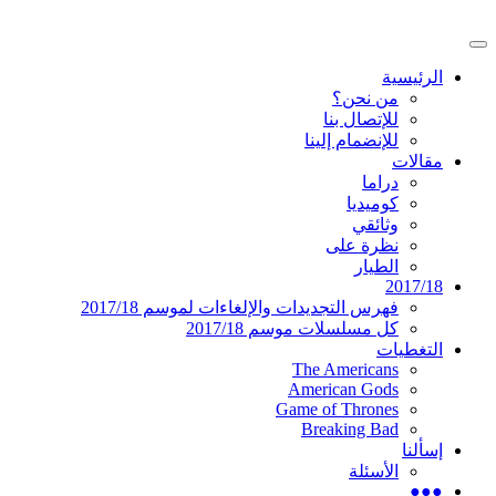
تخطى
إلى
القائمة
المحتوى
موقع عربي متخصص في أخبار ومقالات حول
دليل التلفزيون العربي
الرئيسية
الرئيسية
المسلسلات الأجنبية
من نحن؟
للإتصال بنا
للإنضمام إلينا
مقالات
دراما
كوميديا
وثائقي
نظرة على
الطيار
2017/18
فهرس التجديدات والإلغاءات لموسم 2017/18
كل مسلسلات موسم 2017/18
التغطيات
The Americans
American Gods
Game of Thrones
Breaking Bad
إسألنا
الأسئلة
●●●