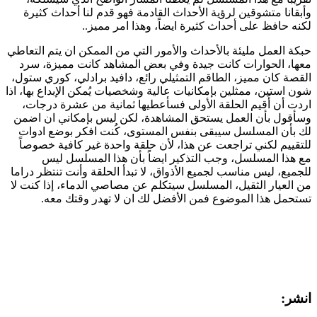
وأبقانا متشوقين لرؤية الأحداث القادمة فهو قدم لنا أحداث كثيرة
لكنه حافظ على أحداث كثيرة ايضاً، وهذا امر مميز..
حبكة العمل مليئة بالأحداث والأمور التي من الممكن ان يتم التعاطي
معها، الحوارات كانت جيدة وفي بعض المشاهد كانت مميزة، سرد
القصة كان مميز، الطاقم التمثيلي رائع، دافيد برادلي، كوري ستول،
شون استين، ممثلين بإمكانيات عالية وشخصيات يُمكن الإبداع بها، اذا
اردت أن أُقيم الحلقة الأولى فسأعطيها ثمانية من عشرة درجات،
وسأقول بأن العمل يستحق المشاهدة، لكن ليس بإمكاني ان اضمن
لك بأن المسلسل سيبقى بنفس المستوى، كُنت افكر بوضع ادوات
للتقييم لكني تراجعت عن هذا، لأن حلقة واحدة غير كافية خصوصاً
مع هذا المسلسل، وجب التذكير ايضاً بأن هذا المسلسل ليس
للجميع، ليس مناسب لجميع الأذواق، لا تبدأ الحلقة وأنت تنتظر دراما
من العيار الثقيل، المسلسل سيتكلم عن مصاصي الدماء، إذا كنت لا
تستحمل هذا الموضوع فمن الأفضل لك ان لا تهدر وقتك معه.
انشر: