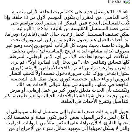
The Strain هو عمل جديد على FX، تم بث الحلقة الأولى منه يوم
الأحد الماضي، من المقرر أن يتكون الموسم الأول من 13 حلقة، وإذا
كُتب للمسلسل النجاح فمن الممكن ان يستمر لعدة مواسم حتى
تنتهي قصة المسلسل المُقتبسة من ثلاثية The Strain الروائية ،
يمكن تصنيف المسلسل كعمل رُعب، خيال علمي (فانتازيا) ،ودراما،
تبدأ أحداث العمل عند وصول طائرة من برلين إلى نيويورك تحت
ظروف غامضة، بحيث يموت كل الركاب الموجودين تحت وضع غير
معروف (بداية مشابهة لبداية فرينج بالمناسبة 🙂 )، تأتي مختلف
الوكالات إلى موقع الحادث، الإف بي أي، الأمن الوطني، الشرطة،
كلها تتسابق وتتنافس على ”من يدخل إلى الطائرة اولاً“ ، ثم نرى
د.ايفريم ويذرغود، رئيس قسم مكافحة الأمراض والأوبئة، (كوري
ستول) يتدخل ويؤكد على ضرورة دخول قسمه اولاً لتجنب انتشار
فيروس او وباء خطير، شخصية كوري ستول تمثل تلك الشخصية
الناجحة في عملها، والسيئة في بيتها، تتوالى الأحداث بعد ذلك
ونكتشف بأن الحدث متعلق بأمور أكبر من عمل إرهابي، أو مرض
معين، بحيث ندخل شيئا فشيئاً بالأحداث الخيالية والغير طبيعية، تكثر
التفاصيل وتتفرع الأحداث في الحلقة.
تحويل الرواية ذات صنف الفانتازيا إلى مسلسل او فلم سينيمائي او
اياً كان ليس بالأمر السهل، بعض الأمور تكون مبنية او مخصصة لكي
يتخيلها القارئ، لا لأن يراها، على العكس مثلاً من الروايات الدرامية
والتي لا يشكل تحويلها إلى مجهود مماثل، سواء من الإخراج او من