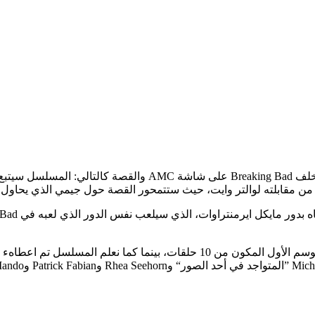
من طاولة AMC في الـTCA أُعلنت تفاصيل قصة المسلسل الذي سيخل