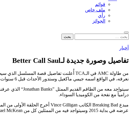
قوائم
ملف خاص
رأي
الجوائز
بحث
البحث
عن:
أخبار
تفاصيل وصورة جديدة لـBetter Call Saul
نعرفه، في الواقع اسمه جيمي ماكغيل وستدور الأحداث قبل 6 سنوات من مقابلته لوالتر وايت، حيث ستتمحور القصة حول جيمي الذي يحاول أن يصنع لنفسه اسماً في عالم المحاماة.
درامياً مع نفحة من الكوميديا السوداء.
عرضه في بداية 2015 وسيتواجد فيه من الممثلين كل من Michael McKean ”المتواجد في أحد الصور“ وRhea Seehorn وPatrick Fabian وMichael Mando، يمكنكم أن تشاهدوا الصور في الأسفل.