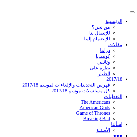
تخطى
إلى
القائمة
المحتوى
موقع عربي متخصص في أخبار ومقالات حول ال
دليل التلفزيون العربي
الرئيسية
الرئيسية
من نحن؟
للإتصال بنا
للإنضمام إلينا
مقالات
دراما
كوميديا
وثائقي
نظرة على
الطيار
2017/18
فهرس التجديدات والإلغاءات لموسم 2017/18
كل مسلسلات موسم 2017/18
التغطيات
The Americans
American Gods
Game of Thrones
Breaking Bad
إسألنا
الأسئلة
●●●