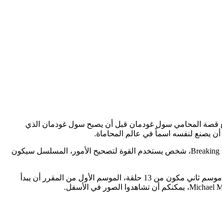
ف Breaking Bad على شاشة AMC والقصة كالتالي: المسلسل سيتبع قصة المحامي سول غودمان قبل أن يصبح سول غودمان الذي
سيتواجد معه من الطاقم القديم الممثل ”Jonathan Banks“ الذي عرفناه بدور مايكل ايرمنتراوات، الذي سيلعب نفس الدور الذي لعبه في Breaking Bad، شخص يستخدم القوة لتصحيح الأمور، المسلسل سيكون
مبدع Breaking Bad الكاتب Vince Gilligan أخرج الحلقة الأولى من الموسم الأول المكون من 10 حلقات، بينما كما نعلم المسلسل تم اعطاهء موسم ثاني مكون من 13 حلقة، الموسم الأول من المقرر أن يبدأ