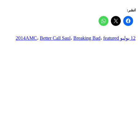
انشر:
12 يوليو 2014
featured
،
Breaking Bad
،
Better Call Saul
،
AMC