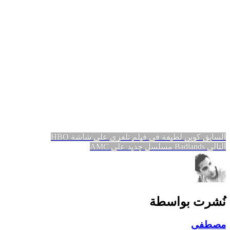
تصفّح
المقالة
السابق
كوين لطيفة في فيلم تلفزي على شاشة HBO
المقالة
السابقة:
التالي
Badlands مسلسل جديد على AMC
المقالات
التالية:
نُشرت بواسطة
مصطفى