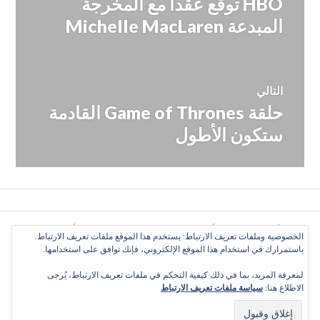
HBO توقع عقداً مع المخرجة
المقالة
المقالات
السابقة:
المبدعة Michelle MacLaren
التالي
حلقة Game of Thrones القادمة
المقالة
التالية:
ستكون الأطول
كل الأراء تعبّر عن رأي الكاتب وحده, ولا تعبر عن رأي الموقع
الخصوصية وملفات تعريف الارتباط: يستخدم هذا الموقع ملفات تعريف الارتباط.
بالضرورة. بعض الحقوق محفوظة. دليل التلفزيون العربي 2016
باستمرارك في استخدام هذا الموقع الإلكتروني، فإنك توافق على استخدامها.
©
لمعرفة المزيد، بما في ذلك كيفية التحكم في ملفات تعريف الارتباط، يُرجى
الاطلاع هنا:
سياسة ملفات تعريف الارتباط
Twitter
Facebook