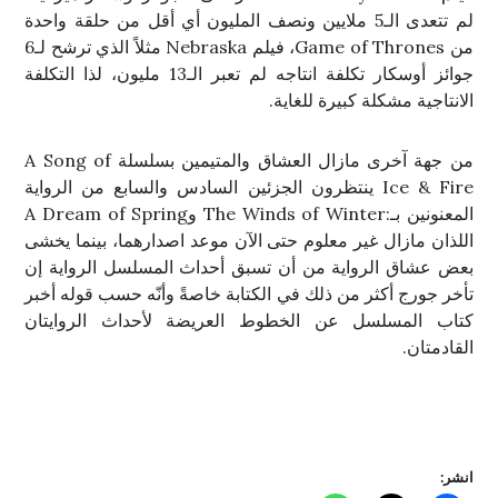
لم تتعدى الـ5 ملايين ونصف المليون أي أقل من حلقة واحدة
من Game of Thrones، فيلم Nebraska مثلاً الذي ترشح لـ6
جوائز أوسكار تكلفة انتاجه لم تعبر الـ13 مليون، لذا التكلفة
الانتاجية مشكلة كبيرة للغاية.
من جهة آخرى مازال العشاق والمتيمين بسلسلة A Song of
Ice & Fire ينتظرون الجزئين السادس والسابع من الرواية
المعنونين بـ:The Winds of Winter وA Dream of Spring
اللذان مازال غير معلوم حتى الآن موعد اصدارهما، بينما يخشى
بعض عشاق الرواية من أن تسبق أحداث المسلسل الرواية إن
تأخر جورج أكثر من ذلك في الكتابة خاصةً وأنّه حسب قوله أخبر
كتاب المسلسل عن الخطوط العريضة لأحداث الروايتان
القادمتان.
انشر: