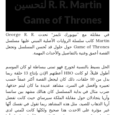
R. R. Martin لتحسين
Game of Thrones
في مقابلة مع ”نيويورك تايمز“ تحدث George R. R.
Martin كاتب سلسلة الروايات الأصلية المبني عليها مسلسل
Game of Thrones حول حلول قد تُحسن المسلسل وتجعل
القصة أعمق وغنية بالتفاصيل والأحداث المهمة.
الحل بسيط بالنسبة لجورج فهو تمنى ببساطة لو كان الموسم
أطول قليلاً، لو كانت HBO أعطتهم الإذن بإنتاج 13 حلقة ربما
بدل من 10 حلقات، ذلك كان ليجعل القصة أكثر عمقاً حسب
تعبيره وأفضل في السرد، مشاهد عديدة ما كان ليتم حذفها،
ضرب مثال في بداية المسلسل كان هنالك مشهد بين سانسا
وآريا يتجادلان حول مقابلة الملكة سيرساي حيث كانت تفضل
آريا الذهاب للصيد، مثل هذه المشاهد ربما تقول في نفسك أنّها
غير مؤثرة على الاحدث هذا صحيح ولكنّها كانت لتُمني لدى