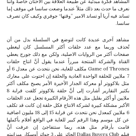
المشاهد فكرة مبدئية عن طبيعة العلاقة بين الأختان خاصةً وأننا
نعرف ما حدث بعد ذلك مثلاً عندما وضعت سانسا في موقف إما
تساند فيه آريا أو تساند الامير ”وقتها“ جوفري وكيف كان تصرف
سانسا.
مشاهد آخرى عديدة كانت لتوضع في السلسلة بدل من أن
تُحذف وربما مع عدد حلقات أكثر المسلسل كان ليغطي
صفحات أكثر من الروايات الاصلية، ولكن مع ذلك جورج يعطي
القناة والشركة المنتجة مبرراً عندما يقول أنَّ انتاج حلقات
Game of Thrones مكلف للغاية، نحن نتحدث عن معدل 6 أو
7 ملايين للحلقة الواحدة العادية والحلقة إن احتوت على معارك
مثل بلاكووتر أو معركة الجدار الأخيرة الأمر يصبح مكلف أكثر
بكثير التقارير أشارت إلى أنَّ حلقة بلاكووتر كلفت قرابة 8
ملايين أو أكثر بقليل مثل هذه الأرقام الكبيرة تجعل عدد الحلقات
الأكبر مشكلة كبيرة لشركة الانتاج فكل حلقة إن كانت قد تكلف
6 ملايين كمعدل نحن نتحدث عن قرابة 15 إلى 18 مليون اضافية
عن كل موسم وهذا الرقم كبير للغاية في الواقع أفلام بأكملها
قامت بأرقام مثل هذه، ربما ستتفاجئ إن عرفت أنَّ
فيلم Dallas Buyers Club الحائز على 3 جوائز أوسكار ميزانيته