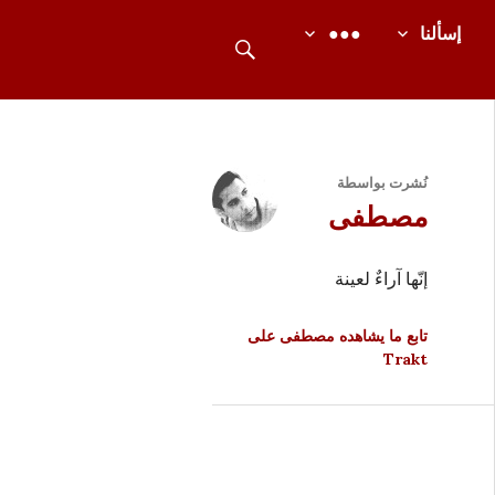
بحث
إسألنا
●●●
نُشرت بواسطة
مصطفى
إنّها آراءٌ لعينة
تابع ما يشاهده مصطفى على
Trakt