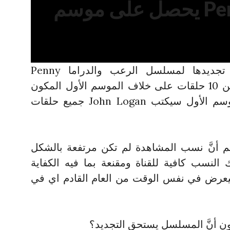
Penny Dreadful يحصل على موسم
أعلنت قناة Showtime عن تجديدها لمسلسل الرعب والدراما Penny
Dreadful لموسم ثانٍ مكون من 10 حلقات على خلاف الموسم الأول المكون
من 8 حلقات، وتماماً مثل الموسم الأول سيكتب John Logan جميع حلقات
 حلقات ورغم أنَّ نسب المشاهدة لم تكن مرتفعة بالشكل
 النسب كافية للقناة ومقنعة بما فيه الكفاية
سيعرض في نفس الوقت من العام القادم اي في
دون أنَّ المسلسل يستحق التجديد؟