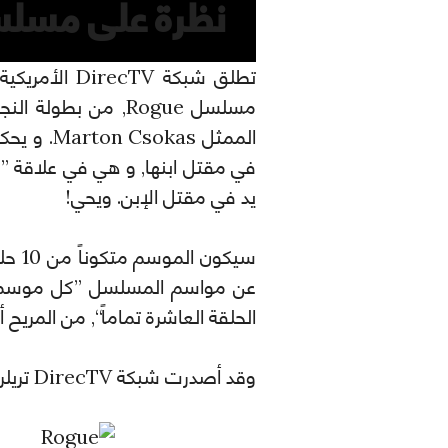
نظرة على مسلسل Rogue القادم على شبكة
تطلق شبكة V
يد في مقتل الإبن. ويحي!
سيكو
عن مواسم المسلسل ”كل موسم سي
الحلقة العاشرة تماماً“, من المري
وقد أصدرت شبكة DirecTV تريلر للمسلسل تجدونه بالأعلى, و كذا البوستر الرسميّ للمسلسل, وهاهو.