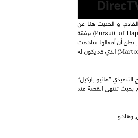
يل القادم. و الحديث هنا عن
مسلسل Rogue, من بطولة النجمة Thandie Newton (نجمة ER و أفلام مثل Pursuit of Happyness) برفقة
ي صراعاً عاطفياً مع ذاتها, تظن أن أفعالها ساهمت
في مقتل ابنها, و هي في علاقة ”محرمة“ مع زعيم عصابة جذاب (الذي يلعب دوره Marton Csokas) الذي قد يكون له
المنتج التنفيذي ”ماثيو باركيل“
بحيث تنتهي القصة عند