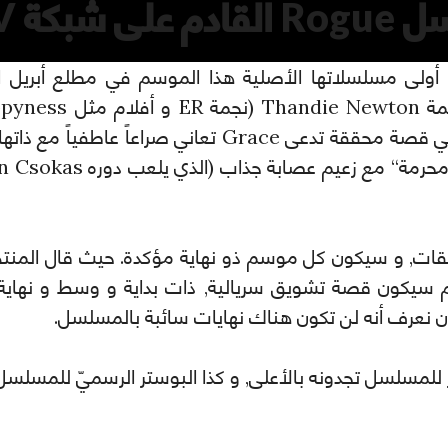
 DirecTV
DirecT الأمريكية أولى مسلسلاتها الأصلية هذا الموسم في مطلع أبر
الممثل Marton Csokas. و يحكي قصة محققة تدعى Grace تعان
ن الموسم متكوناً من 10 حلقات, و سيكون كل موسم ذو نهاية مؤكدة. حيث قال 
كون قصة تشويق سريالية, ذات بداية و وسط و نهاية, 
ح أن نعرف أنه لن تكون هناك نهايات سائبة بالمسلسل.