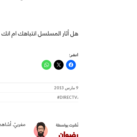
هل أثار المسلسل انتباهك ام انك
انشر:
9 مارس 2013
DIRECTV
،
مغربيّ. أشاهد 
نُشرت بواسطة
رضوان