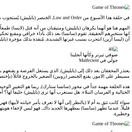
في حلقة هذا الأسبوع من Law and Order, الخنصر (بايليش) يُستجوب من طرف أسوء ثنائيّ في تاريخ التحقيقات الجنائية التاريخية: اللورد (رويس) و الليدي (أنيا).
المهم هنا هو أنهما يكرهان (بايليش) ومتيقنان من أنه قتل (لايسا) طمعا
انها ستخبرهم الحقيقة, تقوم (سانسا) بعد ذلك بأداء خرافي ومقنع تحكي
أن (ليسا أرين) انتحرت بسبب غيرتها الشديدة, مُنقذة بذلك مؤخرة (بايل
صوفي تيرنر وكأنها أنجلينا
جولي في Malfecient
يعتذر المحققان بعد ذلك إلى (بايليش), الذي يستغل الفرصة و يقنعهم بك
مسيطر على الامور. يقنع الخنصر (روبين) الصغير بالخروج قائلاً (بإخت
هذه الحلقة مهمة جداً في محور (سانسا ستارك), ربما هو التغيير الوحيد ال
الخيالية و الفرسان النبلاء. هل نستغرب أنها ترى (بايليش) حليفاً لها؟
سواء كانت تثق به أم لا (بالنظر إلى أنها لا تعرف بأمر خيانته لأبيها)
قليلاً. عندما تظهر (سانسا) بمظهرها الجديد ذاك, فهو ليس لإخفاء هويته
وخطيرة.