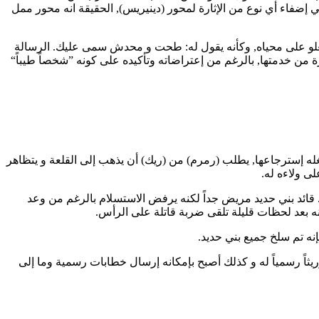
فاء أي نوع من الإثارة لمحور (دينيريس), الحقيقة انه محور ممل
 تعلو على محياه, وكأنه يقول له: طحت و محدش سمى عليك. الرسالة
ة من خدمتها, بالرغم من إعتراضاته وتأكيده على كونه ”شخصاً طيباً“
له إسترجاعها, يطلب (رمرم) من (ريك) أن يذهب إلى القلعة و يتظاهر
ى ولاءه له.
ً. قائد بني حديد مريض جداً لكنه يرفض الاستسلام بالرغم من وعد
نه بعد لحظات قليلة تلقى ضربة قاتلة على الرأس.
نه تم سلخ جميع بني حديد.
وريثاً رسمياً له و كذلك أصبح بإمكانه إرسال خطابات رسمية وما إلى