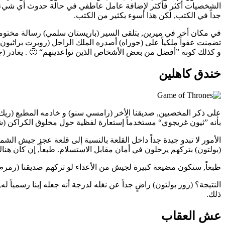
الشخصيات أكثر فأكثر لإضافة عامل عاطفي في حالة حدوث أي شيء لأح
جداً في الكتب, لكن هذا أسوء بكثير من الكتب.
في مكان أخر في ميرين, يتلقى السير (باريستان سلمي) رسالة مختومة
تضمنت عفواً ملكياً على (جوراه) أصدره الملك الراحل (روبرت براثيون)
و كذلك كونه ”أفضل من بعض الأشخاص الذين تواعدينهم“ 🙂 . يغادر (ج
خندق كاهلين
على ذكر المخصيين, صديقنا الأخر (رامسي سنو) و خادمه المطيع (ريك)
بأنه ”ثيون غريجوي“ مستخدماً إستعارة لفظية حول مخلوق الكراكن (شعا
الأمور لا تبدو جيدة جداً داخل القلعة بالنسبة إلى قلعة عجز جيش الش
(بولتون) بتركهم يرحلون في أمان مقابل الاستسلام. طبعاً, إن كان هنا
طبعاً, ستكون مضيعة كبيرة لجيش من الأعداء لو تركهم صديقنا (رمرم)
النتيجة؟ (روز بولتون) راضٍ جداً عن نغله لدرجة أنه جعله إبنا رسمياً
ذلك.
عش العقاب