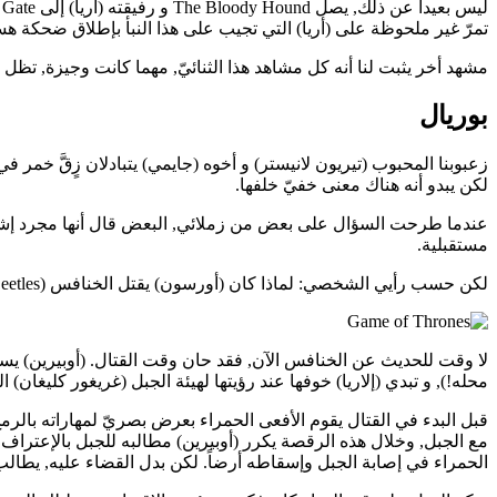
تمرّ غير ملحوظة على (أريا) التي تجيب على هذا النبأ بإطلاق ضحكة هس
مشهد أخر يثبت لنا أنه كل مشاهد هذا الثنائيّ, مهما كانت وجيزة, تظل
بوريال
زعبوبنا المحبوب (تيريون لانيستر) و أخوه (جايمي) يتبادلان زٍقَّ خمر ف
لكن يبدو أنه هناك معنى خفيّ خلفها.
عندما طرحت السؤال على بعض من زملائي, البعض قال أنها مجرد إشارة ل
مستقبلية.
لكن حسب رأيي الشخصي: لماذا كان (أورسون) يقتل الخنافس (Beetles)؟ لأنه من عشاق The Rolling Stones. 🙂
لا وقت للحديث عن الخنافس الآن, فقد حان وقت القتال. (أوبيرين) يستعد 
محله!), و تبدي (إلاريا) خوفها عند رؤيتها لهيئة الجبل (غريغور كليغان) ا
قبل البدء في القتال يقوم الأفعى الحمراء بعرض بصريّ لمهاراته بالرمح
مع الجبل, وخلال هذه الرقصة يكرر (أوبيرين) مطالبه للجبل بالإعتراف بقتل
الحمراء في إصابة الجبل وإسقاطه أرضاً. لكن بدل القضاء عليه, يطالب (