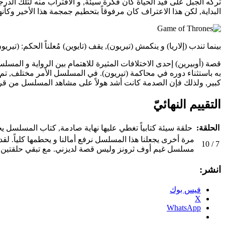
تركه الجبل على قيد الحياة كان فكرة سيئة, و الاقتراب منه لتلك الدرج
البداية, لكن هذا الاعتراف كان مرفوقاً بتحطيم جمجمة هذا الأخير وك
بينما تندب (إلاريا) و ينكمش (تيريون), يقف (تايوين) مُعلناً الحكم: (تير
قصة (أوبيرين) إحدى الاختلافات المثيرة للاهتمام بين الرواية و المسل
به باستثناء دوره في محاكمة (تيريون). في المسلسل الأمر مختلف, تم
كبير, ولذلك فإن الصدمة كانت أشد هولاً على مشاهد المسلسل من قراء
التقييم النهائيّ
الحلقة:
حلقة سيئة كتابياً تغطي عليها نهاية صادمة, كتاب المسلسل يح
مرة أخرى يجعلنا هذا المسلسل نرفع أمالنا و يحطمها كلياً. لقد 
7 / 10
مسلسل غيم أوف ثرونز وليس قصة لديزني. مع تبقي حلقتين على ن
انشر:
فيس بوك
X
WhatsApp