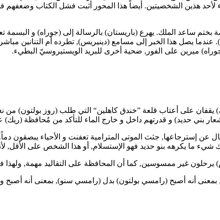
د هذين الشخصيتين. أيضاً هذا المحور أثبت فشل الكتاب وضعفهم في إض
 بختم ساعد الملك. يهرع (باريستان) بالرسالة إلى (جوراه) و البسمة
. عندما يصل هذا الخبر إلى مسامع (دينيريس), تطرده أم التنانين مباشر
وراه) ميرين على الفور, ضحية أخرى للبريد الويستيروسيّ البطيء.
 يقفان على أعتاب قلعة ”خندق كاهلين“ التي طلب (روز بولتون) من نغ
ر بني حديد) و قدرتهم داخل و خارج الماء للتأكد من مُحافظة (ريك) عل
مال عن إسترجاعها, جثث الموتى المترامية تعفنت و الأحياء يبصقون دما
ك شيء ما يكرهه بنو حديد فهو الإستسلام, أو هذا الشخص على الأقل, لأ
 يرحلون غير ممسوسين, كما أن المحافظة على التقاليد مهمة, ولهذا فإ
 له, بمعنى أنه أصبح (رامسي بولتون) بدل (رامسي سنو), بمعنى أنه أصبح 