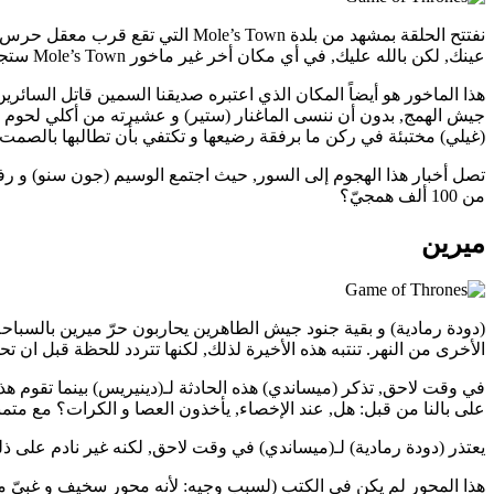
نفتتح الحلقة بمشهد من بلدة s Town
عينك, لكن بالله عليك, في أي مكان أخر غير ماخور Mole’s Town ستجد فتيات يتجشأن لحن أغنية ”أمطار كاستمير“؟!
هذا الماخور هو أيضاً المكان الذي اعتبره صديقنا السمين قاتل السائرين 
جيش الهمج, بدون أن ننسى الماغنار (ستير) و عشيرته من أكلي لحوم البش
(غيلي) مختبئة في ركن ما برفقة رضيعها و تكتفي بأن تطالبها بالصمت.
من 100 ألف همجيّ؟
ميرين
(دودة رمادية) و بقية جنود جيش الطاهرين يحاربون حرّ ميرين بالسباح
الأخرى من النهر. تنتبه هذه الأخيرة لذلك, لكنها تتردد للحظة قبل ان تح
في وقت لاحق, تذكر (ميساندي) هذه الحادثة لـ(دينيريس) بينما تقوم هذ
على بالنا من قبل: هل, عند الإخصاء, يأخذون العصا و الكرات؟ مع متمنيات
يعتذر (دودة رمادية) لـ(ميساندي) في وقت لاحق, لكنه غير نادم على ذ
هذا المحور لم يكن في الكتب (لسبب وجيه: لأنه محور سخيف و غبيّ 