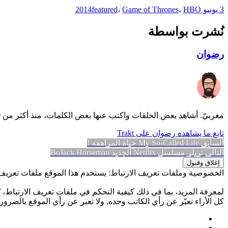
3 يونيو 2014
HBO
،
Game of Thrones
،
featured
نُشرت بواسطة
رضوان
مغربيّ. أشاهد بعض الحلقات واكتب عنها بعض الكلمات، منذ أكثر من 10 سنوات.
تابع ما يشاهده رضوان على Trakt
تصفّح
المقالة
السابق
My So-Called Life حياة المراهقة !
المقالة
السابقة:
التالي
تريلر مسلسل Netflix الجديد BoJack Horseman
المقالات
التالية:
الخصوصية وملفات تعريف الارتباط: يستخدم هذا الموقع ملفات تعريف ا
لمعرفة المزيد، بما في ذلك كيفية التحكم في ملفات تعريف الارتباط، يُ
كل الأراء تعبّر عن رأي الكاتب وحده, ولا تعبر عن رأي الموقع بالضرورة.
Facebook
Twitter