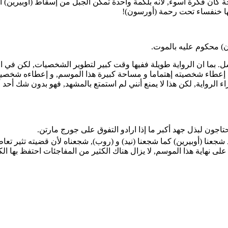
ة كان فكرة أسوء, لأنه بلكمة واحدة تمكن الجبل من إسقاط (أوبيرين) أرض
أنها خنفساء تحت رحمة (أورسون)!
يون) محكوم عليه بالموت.
سل. بما ان الرواية طويلة ففيها وقت كبير لتطوير الشخصيات, لكن في الر
 إعطاء شخصيته إهتماما و مساحة كبيرة هذا الموسم, و إعطاءه شخصية 
 الرواية, لكن هذا لا يمنع أنني لم استمتع بالمشهد, فهو بدون شك أ
تاجون لبذل جهد أكبر ما إذا ارادو التفوق على جورج مارتن.
شجعنا (أوبيرين) كما شجعنا (نيد) و (روب), شجعناه لأن قضيته تثير تعاطف
هاية هذا الموسم, لا يزال هناك الكثير من المفاجئات احتفظ بها الكت