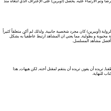
اً وثم الارتماء عليه. يحصل (أوبرين) على الإعتراف الذي ابتغاه منذ
واية (أوبيرين) كان مجرد شخصية جانبية, ولذلك لم أكن متعلقاً كثيراً
محبوبة و بطولية, مما يعني ان المشاهد ارتبط عاطفياً به بشكل
حد أفضل مشاهد المسلسل.
نا, تريده أن يفوز, تريده أن ينتقم لمقتل أخته, لكن هيهات, هذا
اب للنهاية.