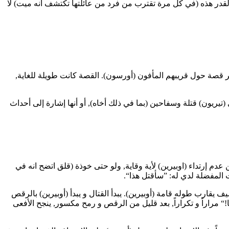
ان أن (ليسا أرين) في عداد الأموات. سخرية القدر هذه (في كل مرة تقترب من فرد من عائلتها تكتشف انه ميت) لا
 بذكر قصة حول قريبهم المأفون (أورسون). القصة كانت طويلة للغاية,
ريون) قتلة وسفاحين (بما في ذلك أخاه), أو أنها إشارة إلى أحداث
 عدم إرتداء (اوبيرين) لأية وقاية, ولو حتى خوذة (قلق اتضح انه في
رات المفضلة لدي له: ”سأقتل هذا“.
 يقارب طوله قامة (أوبيرين). يبدأ القتال و يبدأ (أوبيرين) بالرقص
ءها!“ مراراً و تكراراً, بعد قليل من الرقص و رمح مكسور, ينجح الأفعى