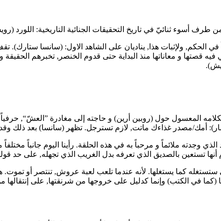
ً في الحكم, ولإثبات هذا, يناديان على الشاهد الاول: (سانسا ستارك). ت
 فيه قصتها و معاناتها منذ البداية حتى قدوم الخنصر, تخبرهم الحقيقة 
يش).
لامه المعسول حول (روبين أرين) و حاجته إلى مغادرة ”العشّ“, حرفياً. ا
صار): أمك/مصدر غذاءك ماتت, لازم تسترجل. تظهر (سانسا) بعد ذلك وقد ص
ذي وجدته ملائماً و مرحباً به في هذه الحلقة. رأينا اليوم جانباً مختلفا
 أم أنها تستعين بالصديق الذي تعرفه بدل الغريب الذي تجهله, على حد قول
 فهي ستستغله كما يستغلها. لأنه عندما تلعب لعبة عروش, تنتصر أو تموت.
ا (كما في الكتب) وإنما كدليل على خروجها من شرنقتها, على إنتقالها من