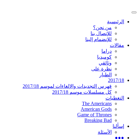
تخطى
إلى
القائمة
المحتوى
موقع عربي متخصص في أخبار ومقالات حول ال
دليل التلفزيون العربي
الرئيسية
الرئيسية
من نحن؟
للإتصال بنا
للإنضمام إلينا
مقالات
دراما
كوميديا
وثائقي
نظرة على
الطيار
2017/18
فهرس التجديدات والإلغاءات لموسم 2017/18
كل مسلسلات موسم 2017/18
التغطيات
The Americans
American Gods
Game of Thrones
Breaking Bad
إسألنا
الأسئلة
●●●