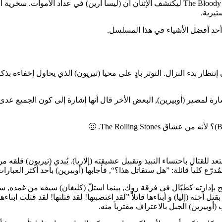
ليس بعيداً عن ذلك, يصل The Bloody Hound و رفيقته (أريا) إلى The Bloody Gate ليكتشف الإثن
تيرية.
 أحد أفضل الأشياء في هذا المسلسل.
ي إنتظار بدء النزال. التوتر بادٍ على محيا (تيريون) الذي يحاول إخفاءه
مصير (أوبيرين), البعض الأخر قال أنها إشارة إلى كون الجميع عدى (تي
للقتال باحتساء النبيذ وتقبيل عشيقته (إلاريا). يُبدي (تيريون) قلقه من
لمُدرّع كلياً قائلة: ”هل ستقاتل هذا؟“, فأجابها (أوبيرين) بأحد أكثر العبا
 بإدارته كطبّال في فرقة روك, بينما استلّ (كليغان) سيفه من غمده, سيف
 أخته (إليا) و أبناءها قائلاً ”لقد اغتصبتها! لقد قتلتها! لقد قتلت ابنا
أوبيرين) الجبل بالاعتراف مقترباً منه.