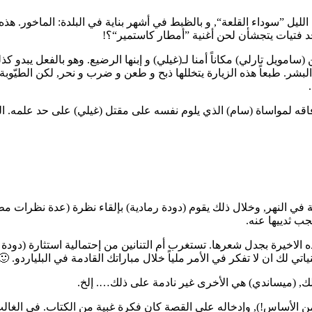
Mole’ التي تقع قرب معقل حرس الليل ”سوداء القلعة“, و بالظبط في أشهر بناية في البلدة
(سامويل تارلي) مكاناً أمنا لـ(غيلي) و إبنها الرضيع. وهو بالفعل يبدو ك
ر. طبعاً هذه الزيارة يتخللها ذبح و طعن و ضرب و نحر, لكن الطيّوبة (
ة في النهر, وخلال ذلك يقوم (دودة رمادية) بإلقاء نظرة (عدة نظرات م
جب ثدييها عنه.
ه الاخيرة بجدل شعرها. تستغرب أم التنانين من إحتمالية استثارة (دودة
ي لك ان لا تفكر في الأمر ملياً خلال مباراتك القادمة في البلياردو. 🙂
لك, (ميساندي) هي الأخرى غير نادمة على ذلك…. إلخ.
من الأساس!), وإدخاله على القصة كان فكرة غبية من الكتاب. في الغا