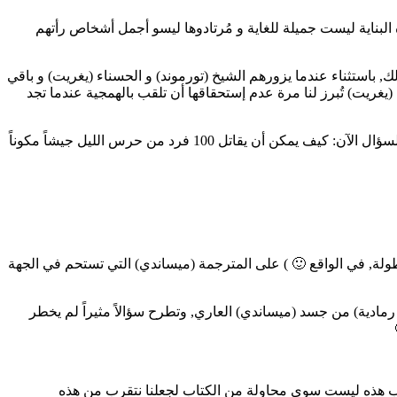
: الماخور. هذه البناية ليست جميلة للغاية و مُرتادوها ليسو أجمل أشخاص رأتهم
ذلك, باستثناء عندما يزورهم الشيخ (تورموند) و الحسناء (يغريت) و باقي
يغريت) تُبرز لنا مرة عدم إستحقاقها أن تلقب بالهمجية عندما تجد
تصل أخبار هذا الهجوم إلى السور, حيث اجتمع الوسيم (جون سنو) و رفاقه لمواساة (سام) الذي يلوم نفسه على مقتل (غيلي) على حد علمه. السؤال الآن: كيف يمكن أن يقاتل 100 فرد من حرس الليل جيشاً مكوناً
طولة, في الواقع 🙂 ) على المترجمة (ميساندي) التي تستحم في الجهة
 رمادية) من جسد (ميساندي) العاري, وتطرح سؤالاً مثيراً لم يخطر
لب هذه ليست سوى محاولة من الكتاب لجعلنا نتقرب من هذه