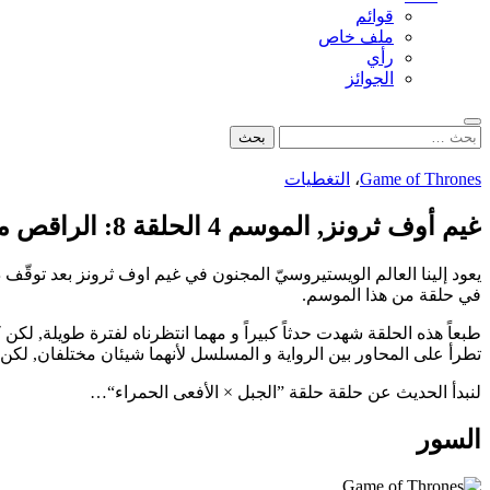
قوائم
ملف خاص
رأي
الجوائز
بحث
البحث
عن:
Game of Thrones
،
التغطيات
غيم أوف ثرونز, الموسم 4 الحلقة 8: الراقص مع الجبال
يعود إلينا العالم الويستيروسيّ المجنون في غيم اوف ثرونز بعد توقّف 
في حلقة من هذا الموسم.
طبعاً هذه الحلقة شهدت حدثاً كبيراً و مهما انتظرناه لفترة طويلة, ل
تطرأ على المحاور بين الرواية و المسلسل لأنهما شيئان مختلفان, لك
لنبدأ الحديث عن حلقة حلقة ”الجبل × الأفعى الحمراء“…
السور