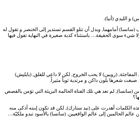
قف (سانسا) أمامهما, وبدل أن تتلو القسم تستدير إلى الخنصر و تقول له
ولا شيء سوى الحقيقة… باستثناء كذبة صغيرة في النهاية تقول فيها
لمفاجئة, (روبين) لا يحب الخروج, لكن لا داعي للقلق, (بايليش)
بغت شعرها بلون داكن و مرتدية ثوباً مثيراً.
ً من (سانسا), لم تعد هي تلك الفتاة الحالمة البريئة التي تؤمن بالقصص
ها؟
 هذه الكلمات أهدرت على (نيد ستارك), لكن قد تكون إبنته أذكى منه
 عالم الحالمين إلى عالم الواقعيين. (سانسا) بالأسود تبدو ملكيّة…