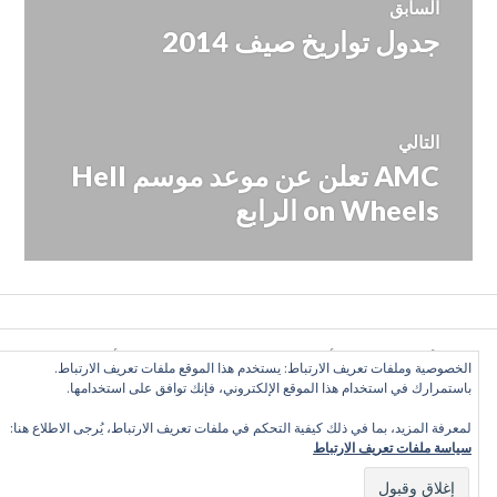
السابق
جدول تواريخ صيف 2014
المقالة
المقالات
السابقة:
التالي
AMC تعلن عن موعد موسم Hell
المقالة
التالية:
on Wheels الرابع
كل الأراء تعبّر عن رأي الكاتب وحده, ولا تعبر عن رأي الموقع
الخصوصية وملفات تعريف الارتباط: يستخدم هذا الموقع ملفات تعريف الارتباط.
بالضرورة. بعض الحقوق محفوظة. دليل التلفزيون العربي 2016
باستمرارك في استخدام هذا الموقع الإلكتروني، فإنك توافق على استخدامها.
©
لمعرفة المزيد، بما في ذلك كيفية التحكم في ملفات تعريف الارتباط، يُرجى الاطلاع هنا:
سياسة ملفات تعريف الارتباط
Twitter
Facebook