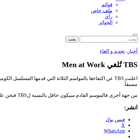
قوائم
ملف خاص
رأي
الجوائز
بحث
البحث
عن:
أخبار
،
تجديد و إلغاء
TBS تُلغي Men at Work
مسبقاً.
من جهة آخرى فالموسم القادم سيكون حافل بالنسبة لTBS فنحن على موعد مع مسلسلات جديدة نتمنى ان تكون مميزة الموسم القادم.
انشر:
فيس بوك
X
WhatsApp