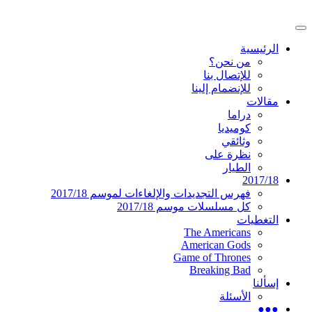
تخطى
إلى
القائمة
المحتوى
موقع عربي متخصص في أخبار ومقالات حول ال
دليل التلفزيون العربي
الرئيسية
الرئيسية
من نحن؟
للإتصال بنا
للإنضمام إلينا
مقالات
دراما
كوميديا
وثائقي
نظرة على
الطيار
2017/18
فهرس التجديدات والإلغاءات لموسم 2017/18
كل مسلسلات موسم 2017/18
التغطيات
The Americans
American Gods
Game of Thrones
Breaking Bad
إسألنا
الأسئلة
●●●