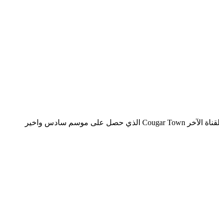
اعلنت TBS عن اكتفاءها بالمواسم الثلاثة التي قدمها المسلسل الكوميدي Men at Work، لذا لن نشاهده الموسم القادم على عكس مسلسل القناة الآخر Cougar Town الذي حصل على موسم سادس واخير