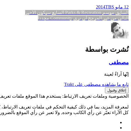
12 مايو 2014
TBS
تصفّح
المقالة
السابق
موسم Parks & Recreation السابع سيكون الأخير
المقالة
السابقة:
التالي
من غير المرجح أن نرى Community مجدداً
المقالات
التالية:
نُشرت بواسطة
مصطفى
إنّها آراءٌ لعينة
تابع ما يشاهده مصطفى على Trakt
الخصوصية وملفات تعريف الارتباط: يستخدم هذا الموقع ملفات تعريف ا
لمعرفة المزيد، بما في ذلك كيفية التحكم في ملفات تعريف الارتباط، يُ
كل الأراء تعبّر عن رأي الكاتب وحده, ولا تعبر عن رأي الموقع بالضرورة.
Facebook
Twitter