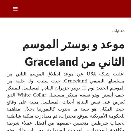
خطى
القائمة
لى
الرئيس
لمحتوى
دليل التلفزيون العربي
دعائيات
موعد و بوستر الموسم
الثاني من Graceland
اعلنت شبكة USA عن موعد انطلاق الموسم الثاني من
مسلسلها الصيفي Graceland. حيث ستبث اول حلقة من
الموسم الجديد يوم 11 يونيو حزيران القادم.المسلسل للمبتكر
جيف أيستن وهو نفسه مبتكر مسلسل White Collar الذي
يُعرض على نفس القناة، أحداث المسلسل مبنية على وقائع
حيث المكان هو بقعة ما بجنوب كاليفورنيا ،خلال مداهمة
للحكومة الأمريكية لموقع مخدرات، تم مصادرت ملكية شاطئية
لحساب شرطيين متخفيين جميعهم من أفضل عملاء شرطة
مكافحة المخدرات، المباحث الفيدرالية وما إلى ذلك وهم