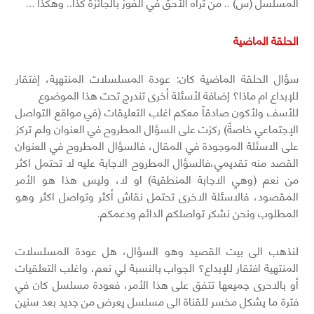
المسلسل (س) .. من تراه الأحق في الفوز بالجائزة كذا.. وهكذا …
الحلقة الماضية
سؤال الحلقة الماضية كان: عودة المسلسلات المنتهية، إفتقار
للإبداع ام ماذا؟ إضافة لأسئلة أخرى تندرج تحت هذا الموضوع
للأسف ولأكون صادقاً معكم اغلب التعليقات (في مواقع التواصل
الإجتماعي خاصةً) ركزت على السؤال المطروح في العنوان ولم تركز
على الاسئلة الموجودة في المقال، فالسؤال المطروح في العنوان
القصد منه تقديمي،فالسؤال المطروح الاجابة عليه لا تحتمل اكثر
من نعم (وهي الاجابة المنطقية) او لا، وليس هذا هو الأمر
المقصود، فالاسئلة الاخرى تحتمل نقاش أكثر وتواصل اكثر وهو
المطلوب ونحن نشكر تواصلكم الدائم ودعمكم.
لنذهب الى بيت القصيد وهو السؤال، هل عودة المسلسلات
المنتهية افتقار للإبداع؟ الجواب بالنسبة لي نعم، واغلب التعلقيات
أو بالاحرى جميعها تتفق على هذا الأمر، فعودة مسلسل كان في
فترة ما يشكل مخسر للقناة الى مسلسل يعرض من جديد بعد سنين