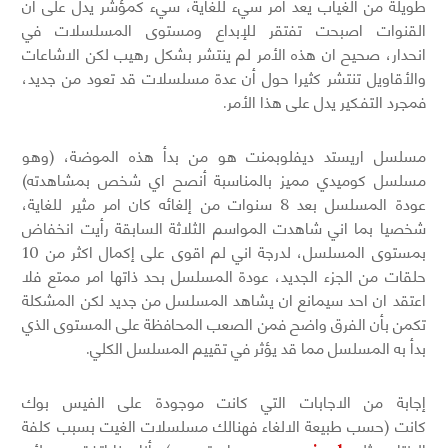
طويلة من الغياب يعد امر سيء للغاية، سيء كمؤشر يدل على ان
القنوات اصبحت تفتقر للإبداع ومستوى المسلسلات في
انحدار، صحيح ان هذه الأمر لم ينتشر بشكل رهيب لكن الاشاعات
والأقاويل تنتشر كثيرا حول أن عدة مسلسلات قد تعود من جديد،
فمجرد التفـكير يدل على هذا الأمر.
مسلسل اريستد ديفلوبمنت هو من بدأ هذه الموضة، (وهو
مسلسل كوميدي مميز بالمناسبة أنصح اي شخص بمشاهدته)
عودة المسلسل بعد 8 سنوات من إلغائه كان امر مثير للغاية،
شخصيا بما اني شاهدت المواسم الثلاثة السابقة رأيت انخفاض
بمستوى المسلسل، لدرجة اني لم اقوى على إكمال اكثر من 10
حلقات من الجزء الجديد، عودة المسلسل بحد ذاتها امر ممتع فلا
اعتقد ان احد سيمانع ان يشاهد المسلسل من جديد لكن المشكلة
تكمن بأن الفرق واضح فمن الصعب المحافظة على المستوى الذي
بدأ به المسلسل مما قد يؤثر في تقييم المسلسل الكلي.
إجابة من الاجابات التي كانت موجودة على الفيس بوك
كانت (حسب طبيعة الالغاء فهنالك مسلسلات الغيت بسبب كلفة