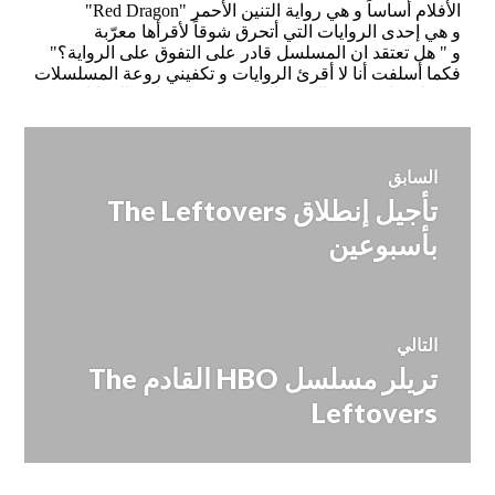
تصفّح
السابق
تأجيل إنطلاق The Leftovers
المقالة
المقالات
السابقة:
بأسبوعين
التالي
تريلر مسلسل HBO القادم The
المقالة
التالية:
Leftovers