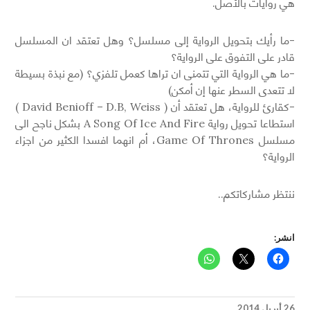
هي روايات بالأصل.
-ما رأيك بتحويل الرواية إلى مسلسل؟ وهل تعتقد ان المسلسل
قادر على التفوق على الرواية؟
-ما هي الرواية التي تتمنى ان تراها كعمل تلفزي؟ (مع نبذة بسيطة
لا تتعدى السطر عنها إن أمكن)
-كقارئ للرواية، هل تعتقد أن ( David Benioff – D.B, Weiss )
استطاعا تحويل رواية A Song Of Ice And Fire بشكل ناجح الى
مسلسل Game Of Thrones، أم انهما افسدا الكثير من اجزاء
الرواية؟
ننتظر مشاركاتكم..
انشر:
26 أبريل 2014