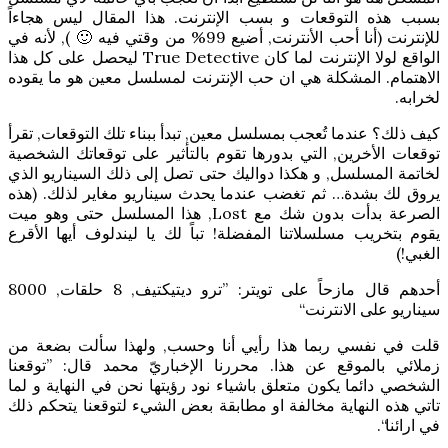
بسبب هذه التوقعات و بسب الإنترنت. هذا المقال ليس هجاءاً
للإنترنت (أنا أحب الأنترنت, أضيع 99% من وقتي فيه 🙂 ), لأنه في
الواقع لولا الإنترنت لما كان True Detective ليحصل على كل هذا
الاهتمام. المشكلة هي ان حب الإنترنت لمسلسل معين هو ما يقوده
لخرابه.
كيف ذلك؟ عندما تُعجب بمسلسل معين, تبدأ ببناء تلك التوقعات, تقرأ
توقعات الأخرين, التي بدورها تقوم بالتأثير على توقعاتك الشخصية
لخاتمة المسلسل, و هكذا دواليك حتى تصل إلى ذلك السيناريو الذي
يروق لك بشدة… ثم تغضب عندما يحدث سيناريو مغاير لذلك. (هذه
الصرعة بدأت بدون شك مع Lost, هذا المسلسل حتى وهو ميت
يقوم بتخريب مسلسلاتنا المفضلة! تباً لك يا ليندلوف أيها الأقرع
الغبي!)
أحدهم قال مازحاً على تويتر: ”ترو ديتيكتيف, 8 حلقات, 8000
سيناريو على الانترنت“
قلت في نفسي ربما هذا رأيي أنا وحسب, ولهذا سألت بضعة من
زملائي بالموقع عن هذا. محررنا الإخباريّ محمد قال: ”توقعنا
الشخصي دائما يكون متعلق باشياء نود رؤيتها نحن في النهاية و لما
تاتي هذه النهاية مخالفة او مطابقة بعض الشيء لتوقعنا يتحكم ذلك
في ارائنا“.