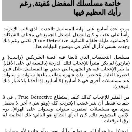
خاتمة مسلسلك المفضل مُقيتة, رغم
رأيك العظيم فيها
مرت عدة أسابيع على نهاية المسلسل-الحدث الذي قلب الإنترنت
رأساً على عقب و كان الشغل الشاغل للجميع في مختلف الشبكات
الاجتماعية طيلة حلقاته الثمانية, True Detective, لكنني رغم ذلك
وجدت نفسي لا أزال أفكر في موضوع النهايات هذا.
مسلسل التحقيقات الذي تابعنا فيه قصة الشريكين (راست) و
(مارتي) لم يكن مثيراً للإعجاب لتلك الدرجة (بالنسبة لي على الأقل),
ما يثير الإعجاب فيه هو الشهرة التي حضي بها المسلسل خلال فترة
قصيرة للغاية, مُختصراً بذلك شهرة يتطلب بناءها سنوات و سنوات
عند مسلسلات أخرى في 8 أسابيع (9 أسابيع, إذا أخذنا بالاعتبار ذلك
التوقف).
من المثير للإعجاب كذلك كيف إستطاع True Detective , في 8
حلقات فقط, أن يثير غضب الإنترنت كله (وهو شيء أخر لا يحصل
سوى مع مسلسلات استمرت سنوات وسنوات على الهواء). يوم
الإثنين المشؤوم ذاك, كان الرأي الشائع هو التالي: تلك الخاتمة لم
ترق للتوقعات.
المشكل هنا هو أننا لن نستطيع أبداً أن نعجب بأي خاتمة لأي مسلسل