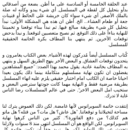
عند الحلقة الخامسة أو السادسة على ما أظن, بضعة من أصدقائي
بدأو بتحليل كل لقطة في المسلسل, أي شيء يبدو وكأنه له صلة
بالملك الأصفر, أي شيء سواء كان خربشة على الحائط أو قنينات
جعة أو طعام العشاء… الخ. أظن ان هذه هي المشكلة الأولى: نبدأ
بتحليل كل شيء بطريقة مبالغ فيها, ثم نبدأ ببناء توقعنا و تخميننا
للنهاية بناءاً على ذلك التوقع. ثم نصبح متعصبين لتوقعنا, و نبدأ بدحض
توقعات الأخرين, ثم ينتهي بنا المطاف بكره الخاتمة الحقيقية
للمسلسل.
كُتاب المسلسل أيضاً مُدركون لهذه الأشياء, بعض الكتاب يغامرون و
يتحدون توقعات العشاق, و البعض الأخر ينهج الطريق السهل و ينتهي
به المطاف بخاتمة عادية. يقول محمد بهذا الصدد: ”جميع المشاهدين
يفضلون ان تكون نهاية مسلسلهم متكاملة بينما ذلك يكون بعيدا
احيانا خاصة ان الكاتب امام اختبار حقيقي يلزم عليه انهاء المسلسل
بطريقة مرضية فقط و النهاية مهما كانت جودتها سترضي البعض و
ستخيب امل البعض الاخر“, حتى في عالم المسلسلات رضا الناس
غاية لا تدرك.
إنتقدت خاتمة السوبرانوس لأنها غامضة, لكن ذلك الغموض يترك لنا
مساحة لتخيلاتنا و توقعاتنا, ”هل عاش؟ هل مات؟ من قتله؟ هل ماتو
هم كذلك؟ من دفع الفاتورة؟“. كثير من الناس كرهوا نهاية
السوبرانوس, لكن الواقع هو أن المسلسل انتهى منذ 8 سنوات ولازلنا
نتحدث عن تلك النهاية. لكن هل نريد حقاً أن تكون خاتمة كل