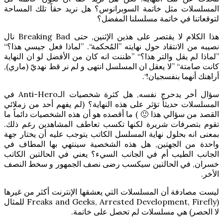
المسلسلات مثل خاتمة السوبرانوس؟ هل نريد حقاً تلك المساحة
لتوقعاتنا في خاتمة مسلسلنا المفضل؟
هذا الكلام لا يقتصر على هذين الإثنين, حتى Breaking Bad نال
نصيبه من الانتقاد حول نهايته ”المُحكمة“. ”لماذا فعل جيسي هذا؟“
”لماذا لم يقل والتر هذا؟“ ”ظننت انه كان من الأفضل لو ان النهاية
كانت صامتة“ ”لا يعقل ان المسلسل انتهى و لم نر قط نهديّ (ماري),
أراهنك أنهما بنفسجيان!“.
سؤال أخر يدحرج نفسه, هل كثرة شخصيات الـAnti-Hero في
المسلسلات حديثاً تؤثر على هذه النهاية؟ (لم يفهم أحد من زملائي
القصد من سؤالي هذا 🙂 ) ما أقصده هو أن هذه الشخصيات دائماً ما
تقوم بتصرفات شريرة لكنها تكسب تعاطف المشاهدين رغم ذلك.
بمعنى انه بحلول نهاية المسلسل الكاتب يتوجب عليه أن يختار جهة
واحدة من الجهتين, هل هذه الشخصية سينتهي بها المطاف في
الجانب الطيب أم في الجانب السيء؟ يعني في الحالتين الكاتب
خسران, في الحالتين سيكسب رضى نصف الجمهور و سخط النصف
الأخر.
ليست مصادفة أن المسلسلات التي يعشقها الإنترنت أكثر من غيرها
(Freaks and Geeks, Arrested Development, Firefly للمثال
لا الحصر) هي مسلسلات لم تحصل على خاتمة.