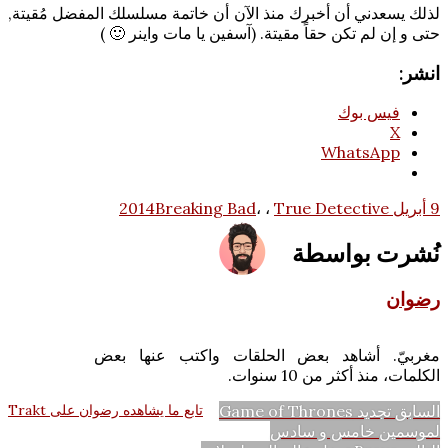
لذلك يسعدني أن أخبرك منذ الآن أن خاتمة مسلسلك المفضل مُقيتة,
حتى و إن لم تكن حقاً مقيتة. (آسفين يا مات واينر 🙂 )
انشر:
فيس بوك
X
WhatsApp
9 أبريل 2014
True Detective
،
،
Breaking Bad
نُشرت بواسطة
رضوان
مغربيّ. أشاهد بعض الحلقات واكتب عنها بعض
الكلمات، منذ أكثر من 10 سنوات.
تصفّح
المقالة
السابق
تجديد Game of Thrones
تابع ما يشاهده رضوان على Trakt
السابقة:
لموسمين خامس و سادس
المقالات