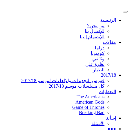
تخطى
إلى
القائمة
المحتوى
موقع عربي متخصص في أخبار ومقالات حول
دليل التلفزيون العربي
الرئيسية
الرئيسية
المسلسلات الأجنبية
من نحن؟
للإتصال بنا
للإنضمام إلينا
مقالات
دراما
كوميديا
وثائقي
نظرة على
الطيار
2017/18
فهرس التجديدات والإلغاءات لموسم 2017/18
كل مسلسلات موسم 2017/18
التغطيات
The Americans
American Gods
Game of Thrones
Breaking Bad
إسألنا
الأسئلة
●●●