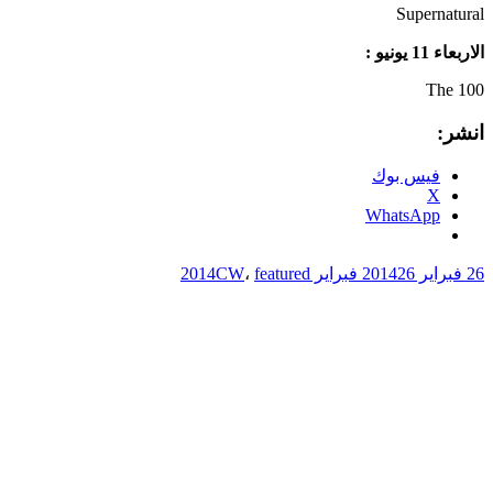
Supernatural
الاربعاء 11 يونيو :
The 100
انشر:
فيس بوك
X
WhatsApp
26 فبراير 2014
26 فبراير 2014
featured
،
CW