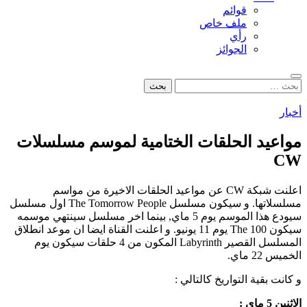
قوائم
ملف خاص
رأي
الجوائز
بحث
البحث
عن:
أخبار
مواعيد الحلقات الختامية لموسم مسلسلات
CW
اعلنت شبكة CW عن مواعيد الحلقات الاخيرة من مواسم
مسلسلاتها. و سيكون مسلسل The Tomorrow People اول مسلسل
سيودع هذا الموسم يوم 5 ماي, بينما اخر مسلسل سينتهي موسمه
سيكون The 100 يوم 11 يونيو. و اعلنت القناة ايضا ان موعد انطلاق
المسلسل القصير Labyrinth المكون من 4 حلقات سيكون يوم
الخميس 22 ماي.
و كانت بقية التواريخ كالتالي :
الاثنين 5 ماي :