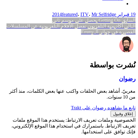
19 فبراير 2014
Mr Selfridge
،
ITV
،
featured
تصفّح
المقالة
السابق
Getting On يحصل على موسم ثاني
المقالة
السابقة:
التالي
أكاديمية التلفزيون تفصل الأفلام التلفزيونية عن المسلسلات
المقالات
التالية:
القصيرة في جوائز الـEmmy
نُشرت بواسطة
رضوان
مغربيّ. أشاهد بعض الحلقات واكتب عنها بعض الكلمات، منذ أكثر
من 10 سنوات.
تابع ما يشاهده رضوان على Trakt
الخصوصية وملفات تعريف الارتباط: يستخدم هذا الموقع ملفات
تعريف الارتباط. باستمرارك في استخدام هذا الموقع الإلكتروني،
فإنك توافق على استخدامها.