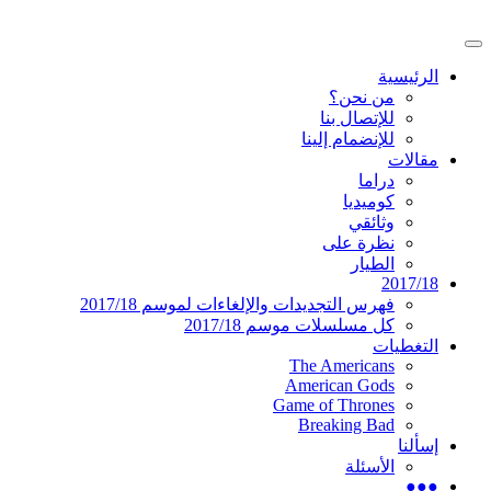
تخطى
إلى
القائمة
المحتوى
موقع عربي متخصص في أخبار ومقالات حول
دليل التلفزيون العربي
الرئيسية
الرئيسية
المسلسلات الأجنبية
من نحن؟
للإتصال بنا
للإنضمام إلينا
مقالات
دراما
كوميديا
وثائقي
نظرة على
الطيار
2017/18
فهرس التجديدات والإلغاءات لموسم 2017/18
كل مسلسلات موسم 2017/18
التغطيات
The Americans
American Gods
Game of Thrones
Breaking Bad
إسألنا
الأسئلة
●●●