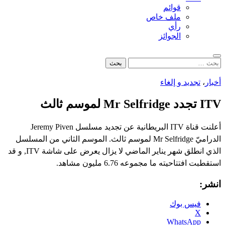
قوائم
ملف خاص
رأي
الجوائز
بحث
البحث
عن:
أخبار
،
تجديد و إلغاء
ITV تجدد Mr Selfridge لموسم ثالث
أعلنت قناة ITV البريطانية عن تجديد مسلسل Jeremy Piven
الدراميّ Mr Selfridge لموسم ثالث. الموسم الثاني من المسلسل
الذي انطلق شهر يناير الماضي لا يزال يعرض على شاشة ITV, و قد
استقطبت افتتاحيته ما مجموعه 6.76 مليون مشاهد.
انشر:
فيس بوك
X
WhatsApp