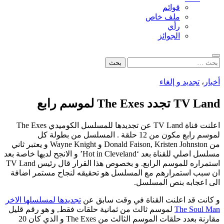
قوائم
ملف خاص
رأي
الجوائز
بحث
البحث
عن:
أخبار
،
تجديد و إلغاء
TV Land تجدد The Exes لموسم رابع
اعلنت فناة TV Land عن تجديدها للمسلسل الكوميدي The Exes
لموسم رابع مكون من 12 حلقة . المسلسل من بطولة كل
من Donald Faison, Kristen Johnston و Wayne Knight و يعتبر ثاني
مسلسل اصلي للقناة بعد ‘Hot in Cleveland’ و الانجح لديها خاصة بعد
استمراره للموسم الرابع. و بخصوص هذا القرار قال رئيس TV Land
ان سبب استمرارهم مع المسلسل هو تحقيقه لنجاح مستمر اضافة
الى اعجابه بنص المسلسل.
و كانت قد اعلنت القناة في وقت سابق عن
تجديدها لمسلسلها الاخر
The Soul Man
لموسم ثالث من ثمانية حلقات فقط, و هو رقم قليل
مقارنة بعدد حلقات الموسم الثالث من The Exes و الذي كان 20