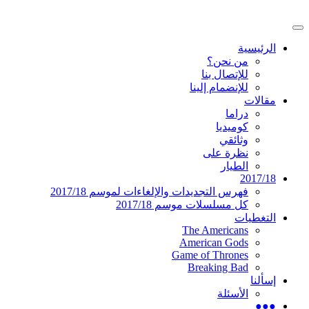
تخطى
إلى
القائمة
المحتوى
موقع عربي متخصص في أخبار ومقالات حول
دليل التلفزيون العربي
الرئيسية
الرئيسية
المسلسلات الأجنبية
من نحن؟
للإتصال بنا
للإنضمام إلينا
مقالات
دراما
كوميديا
وثائقي
نظرة على
الطيار
2017/18
فهرس التجديدات والإلغاءات لموسم 2017/18
كل مسلسلات موسم 2017/18
التغطيات
The Americans
American Gods
Game of Thrones
Breaking Bad
إسألنا
الأسئلة
●●●