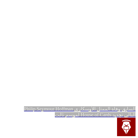
تصفّح
المقالة
السابق
وفاة الممثل الأوسكاري Philip Seymour Hoffman
المقالة
السابقة:
التالي
تجديد House of Cards لموسم ثالث
المقالات
التالية: