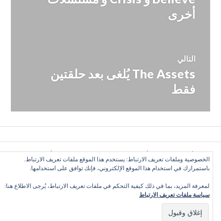
أخرى
التالي
The Assets يُلغى بعد حلقتين
المقالة
التالية:
فقط
كل الأراء تعبّر عن رأي الكاتب وحده, ولا تعبر عن رأي الموقع
الخصوصية وملفات تعريف الارتباط: يستخدم هذا الموقع ملفات تعريف الارتباط.
بالضرورة. بعض الحقوق محفوظة. دليل التلفزيون العربي 2016
باستمرارك في استخدام هذا الموقع الإلكتروني، فإنك توافق على استخدامها.
©
لمعرفة المزيد، بما في ذلك كيفية التحكم في ملفات تعريف الارتباط، يُرجى الاطلاع هنا:
سياسة ملفات تعريف الارتباط
Twitter
Facebook