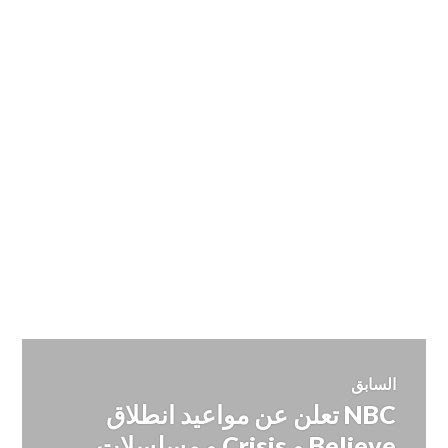
تصفّح
السابق
NBC تعلن عن مواعيد انطلاق
المقالة
المقالات
السابقة:
Believe و Crisis و مسلسلات