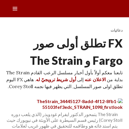
خطى
القائمة
لى
الرئيس
لمحتوى
دليل التلفزيون العربي
دعائيات
FX تطلق أولى صور
Fargo و The Strain
تابعنا معكم أولاً بأول أخبار مسلسل الرعب القادم The Strain
بداية من
الاعلان عنه
إلى
أول شريط ترويجيّ له
. هاهي FX اليوم
تطلق اولى صور المسلسل, التي يظهر فيها نجمه Corey Stoll.
The Strain يتمحور الدكتور ايفرام غودويذر (الذي يلعب دوره
Corey Stoll) رئيس قسم السيطرة على الأوبئة في نيويورك حيث
يتم استدعائه هو وطاقمه للتحقيق في ظهور غريب لعلامات