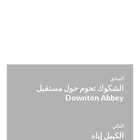
تصفّح
السابق
الشكوك تحوم حول مستقبل
المقالة
المقالات
السابقة:
Downton Abbey
التالي
الكيبل إياه
المقالة