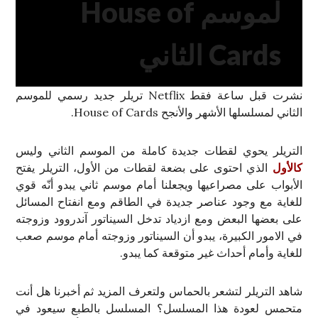
لموسم House of
Cards الثاني
نشرت قبل ساعة فقط Netflix تريلر جديد رسمي للموسم
الثاني لمسلسلها الأشهر والأنجح House of Cards.
التريلر يحوي لقطات جديدة كاملة من الموسم الثاني وليس
كالأول
الذي احتوى على بضعة لقطات من الأول، التريلر يفتح
الأبواب على مصراعيها ويجعلنا أمام موسم ثاني يبدو أنّه قوي
للغاية مع وجود عناصر جديدة في الطاقم ومع انفتاح المسائل
على بعضها البعض ومع ازدياد تدخل السيناتور آندروود وزوجته
في الامور الكبيرة، يبدو أن السيناتور وزوجته أمام موسم صعب
للغاية وأمام أحداث غير متوقعة كما يبدو.
شاهد التريلر لتشعر بالحماس ولتعرف المزيد ثم أخبرنا هل أنت
متحمس لعودة هذا المسلسل؟ المسلسل بالطبع سيعود في