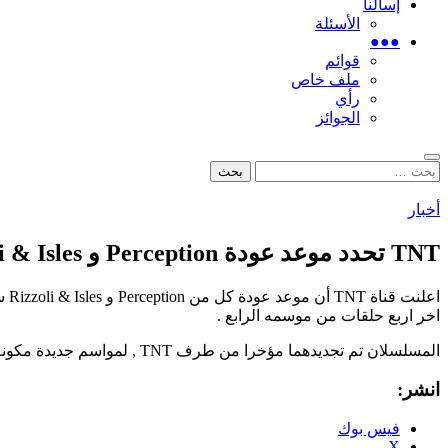
إسألنا
الأسئلة
●●●
قوائم
ملف خاص
رأي
الجوائز
بحث
البحث
عن:
أخبار
TNT تحدد موعد عودة Perception و Rizzoli & Isles
اخر اربع حلقات من موسمه الرابع .
المسلسلان تم تجديدهما مؤخرا من طرف TNT , لمواسم جديدة مكونة من 15 حلقة ستعرض الصيف القادم . Rizzoli & Isles سيعود في موسمه الخامس بينما Perception سيعودان في موسمهما الثالث .
انشر:
فيس بوك
X