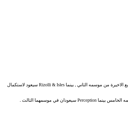
اعلنت قناة TNT أن موعد عودة كل من Perception و Rizzoli & Isles سيكون يوم الثلاثاء 25 فبراير . Perception سيعود لاستكمال الحلقات الاربع الاخيرة من موسمه الثاني , بينما Rizolli & Isles سيعود لاستكمال