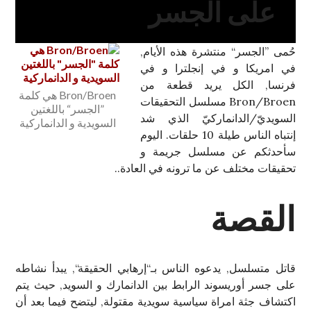
على الجسر
حُمى ”الجسر“ منتشرة هذه الأيام,
في امريكا و في إنجلترا و في
فرنسا, الكل يريد قطعة من
Bron/Broen هي كلمة
Bron/Broen مسلسل التحقيقات
”الجسر“ باللغتين
السويديّ/الدانماركيّ الذي شد
السويدية و الدانماركية
إنتباه الناس طيلة 10 حلقات. اليوم
سأحدثكم عن مسلسل جريمة و
تحقيقات مختلف عن ما ترونه في العادة..
القصة
قاتل متسلسل, يدعوه الناس بـ“إرهابي الحقيقة“, يبدأ نشاطه
على جسر أوريسوند الرابط بين الدانمارك و السويد, حيث يتم
اكتشاف جثة امراة سياسية سويدية مقتولة, ليتضح فيما بعد أن