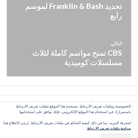
تجديد Franklin & Bash لموسم
المقالة
المقالات
السابقة:
رابع
التالي
CBS تمنح مواسم كاملة لثلاث
المقالة
التالية:
مسلسلات كوميدية
كل الأراء تعبّر عن رأي الكاتب وحده, ولا تعبر عن رأي الموقع
الخصوصية وملفات تعريف الارتباط: يستخدم هذا الموقع ملفات تعريف الارتباط.
بالضرورة. بعض الحقوق محفوظة. دليل التلفزيون العربي 2016
باستمرارك في استخدام هذا الموقع الإلكتروني، فإنك توافق على استخدامها.
©
لمعرفة المزيد، بما في ذلك كيفية التحكم في ملفات تعريف الارتباط، يُرجى الاطلاع هنا:
سياسة ملفات تعريف الارتباط
Twitter
Facebook