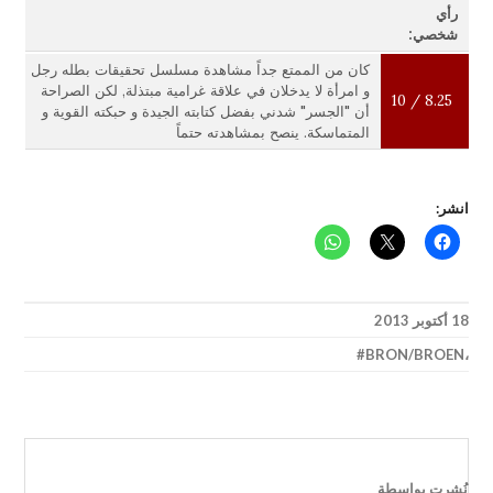
رأي
شخصي:
كان من الممتع جداً مشاهدة مسلسل تحقيقات بطله رجل
و امرأة لا يدخلان في علاقة غرامية مبتذلة, لكن الصراحة
8.25 / 10
أن "الجسر" شدني بفضل كتابته الجيدة و حبكته القوية و
المتماسكة. ينصح بمشاهدته حتماً
انشر:
18 أكتوبر 2013
BRON/BROEN
،
نُشرت بواسطة