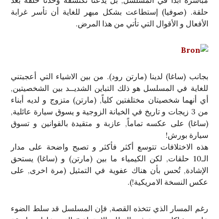
مباشرة أبداً في المسلسل, بل يدعنا نكتشفه وحدنا حلقة بعد
حلقة. (صوفيا) إستطاعت بشكل مبهر للغاية أن تأسر غرابة
الأفعال و الأقوال التي تأتي من هذا المرض.
بجانب (ساغا) لدينا (مارتن رود). من بين الاشياء التي أعجبتني
للغاية في المسلسل هو ذلك التباين الشديــد بين الشخصيتين,
أي أنهما شخصيتان مختلفتين كلياً, (مارتن) متزوج و لديه أبناء
من 3 زيجات و تاريخ في الخيانة الزوجية و يسوق سيارة عائلية,
(ساغا) على عكسه تماماً, عازبة و متقيدة بالقوانين و تسوق
سيارة بورش!
هذه الاختلافات تتوسع أكثر فأكثر و تصبح واضحة على مدار
الـ10 حلقات, لكن الكيمياء ما بين (مارتن) و (ساغا) يستحق
الإشادة, تُحس بأن هناك عفوية في التمثيل (مرة اخرى, على
عكس النسخة الامريكية!).
رغم المسار الذي تتخذه القصة, فإن المسلسل قد سلط الضوء