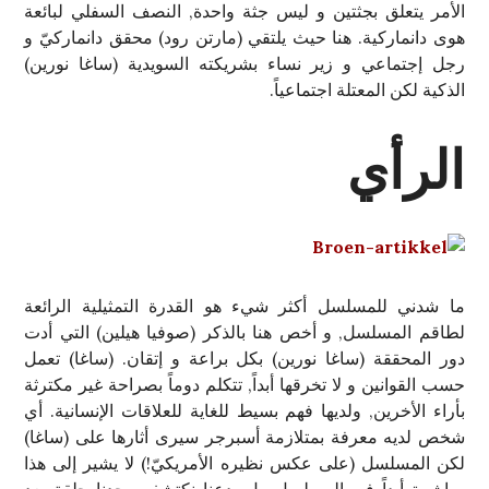
الأمر يتعلق بجثتين و ليس جثة واحدة, النصف السفلي لبائعة
هوى دانماركية. هنا حيث يلتقي (مارتن رود) محقق دانماركيّ و
رجل إجتماعي و زير نساء بشريكته السويدية (ساغا نورين)
الذكية لكن المعتلة اجتماعياً.
الرأي
ما شدني للمسلسل أكثر شيء هو القدرة التمثيلية الرائعة
لطاقم المسلسل, و أخص هنا بالذكر (صوفيا هيلين) التي أدت
دور المحققة (ساغا نورين) بكل براعة و إتقان. (ساغا) تعمل
حسب القوانين و لا تخرقها أبداً, تتكلم دوماً بصراحة غير مكترثة
بأراء الأخرين, ولديها فهم بسيط للغاية للعلاقات الإنسانية. أي
شخص لديه معرفة بمتلازمة أسبرجر سيرى أثارها على (ساغا)
لكن المسلسل (على عكس نظيره الأمريكيّ!) لا يشير إلى هذا