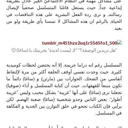
على مشاكل مهمة في النظام الاجتماعيّ الغير عادل بطريقة
إبداعية جداً, حيث يستغل قاتلنا المتسلسل صحفياً لإيصال
رسالته, و نرى ردة الفعل البشرية على هذه التناقضات في
الحياة, بالرغم ان هذه المشاكل لا تمسنا بأي طريقة ولو من
بعيد.
”هل تريدين الوصفة؟“ ”لا, ليست لذيذة“ يخربيتك يا (ساغا) 🙂
المسلسل رغم انه دراما جريمة, إلا أنه يحتضن لحظات كوميدية
كثيرة, حيث وجدت نفسي أوقف الحلقة أكثر من مرة لإلتقاط
أنفاسي من الضحك. الحوارات بين (مارتن) و (ساغا) دائماً ما
تكون منبعاً للقهقهات, حيث أن كتابة المسلسل و أداء (صوفيا)
تجعلنا نرى (ساغا) على أنها ”غريبة“ بشكل محبب وليس ”غريبة
أطوار“. بعض الناس وجدو شخصية (ساغا) صعبة الهضم, لكن
برأيي فإن الكتاب نجحو في خلق التوازن بين الجدية و الفكاهة
في المسلسل.