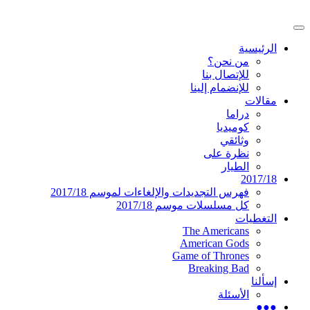
تخطى
إلى
القائمة
المحتوى
موقع عربي متخصص في أخبار ومقالات حول
دليل التلفزيون العربي
الرئيسية
الرئيسية
المسلسلات الأجنبية
من نحن؟
للإتصال بنا
للإنضمام إلينا
مقالات
دراما
كوميديا
وثائقي
نظرة على
الطيار
2017/18
فهرس التجديدات والإلغاءات لموسم 2017/18
كل مسلسلات موسم 2017/18
التغطيات
The Americans
American Gods
Game of Thrones
Breaking Bad
إسألنا
الأسئلة
●●●