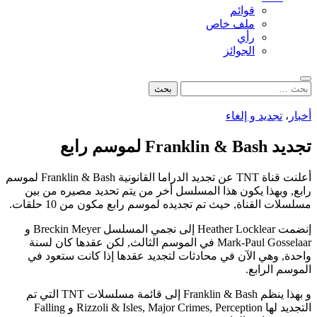
قوائم
ملف خاص
رأي
الجوائز
بحث
البحث
عن:
أخبار
،
تجديد و إلغاء
تجديد Franklin & Bash لموسم رابع
أعلنت قناة TNT عن تجديد الدراما القانونية Franklin & Bash لموسم
رابع, وبهذا يكون هذا المسلسل أخر من يتم تحديد مصيره من بين
مسلسلات القناة, حيث تم تجديده لموسم رابع مكون من 10 حلقات.
إنضمت Heather Locklear إلى نجمي المسلسل Breckin Meyer و
Mark-Paul Gosselaar في الموسم الثالث, لكن عقدها كان لسنة
واحدة, وهي الآن في محادثات لتجديد عقدها إذا كانت ستعود في
الموسم الرابع.
و بهذا ينظم Franklin & Bash إلى قائمة مسلسلات TNT التي تم
التجديد لها Rizzoli & Isles, Major Crimes, Perception و Falling