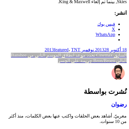
Skies, بينما تم إلغاء King & Maxwell.
انشر:
فيس بوك
X
WhatsApp
18 أكتوبر 2013
28 نوفمبر 2013
TNT
،
featured
تصفّح
المقالة
السابق
Cinemax تحدد موعد انطلاق الموسم الثاني من Banshee
المقالة
السابقة:
التالي
Bron/Broen جريمة على الجسر
المقالات
التالية:
نُشرت بواسطة
رضوان
مغربيّ. أشاهد بعض الحلقات واكتب عنها بعض الكلمات، منذ أكثر
من 10 سنوات.