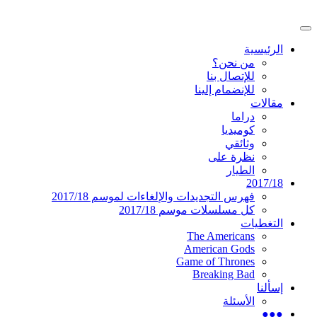
تخطى
إلى
القائمة
المحتوى
موقع عربي متخصص في أخبار ومقالات حول ال
دليل التلفزيون العربي
الرئيسية
الرئيسية
من نحن؟
للإتصال بنا
للإنضمام إلينا
مقالات
دراما
كوميديا
وثائقي
نظرة على
الطيار
2017/18
فهرس التجديدات والإلغاءات لموسم 2017/18
كل مسلسلات موسم 2017/18
التغطيات
The Americans
American Gods
Game of Thrones
Breaking Bad
إسألنا
الأسئلة
●●●