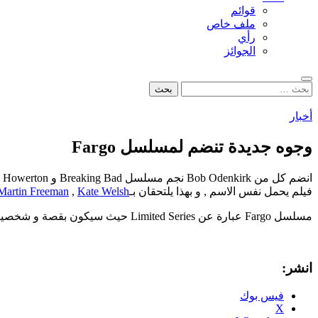
قوائم
ملف خاص
رأي
الجوائز
بحث
البحث
عن:
أخبار
وجوه جديدة تنضم لمسلسل Fargo
فيلم يحمل نفس الاسم , و بهذا يلتحقان بـ
Kate Welsh
,
Martin Freeman
مسلسل Fargo عبارة عن Limited Series حيث سيكون بقصة و شخصيات جديدة مختلفة عن الفيلم , بينما سيحافظ على جوهر الفيلم و من المتوقع عرضه ربيع 2014 مع احتمال تجديده لموسم اخر .
انشر:
فيس بوك
X