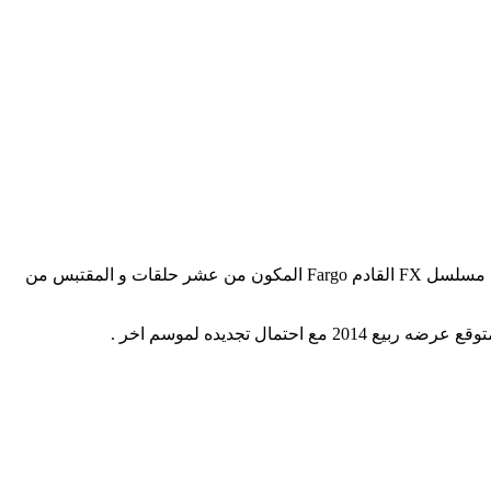
انضم كل من Bob Odenkirk نجم مسلسل Breaking Bad و Glenn Howerton نجم المسلسل الكوميدي It’s Always sunny in Philapdelphia الى مسلسل FX القادم Fargo المكون من عشر حلقات و المقتبس من