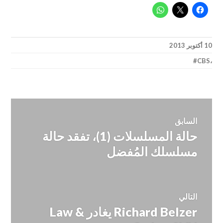
10 أكتوبر 2013
CBS
،
تصفّح
السابق
حالة المسلسلات (1)، تفقد حالة
المقالة
المقالات
السابقة:
مسلسلك المُفضل
التالي
Richard Belzer يغادر Law &
المقالة
التالية: