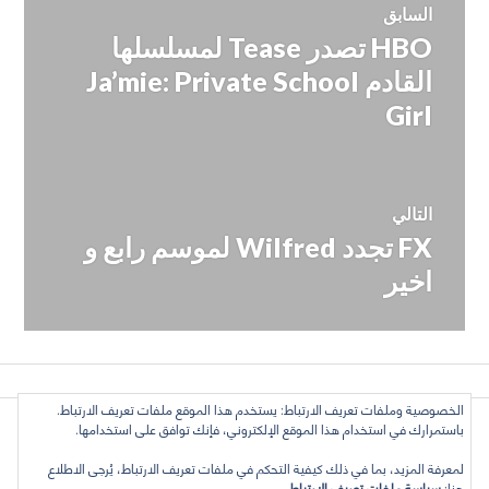
السابق
HBO تصدر Tease لمسلسلها
المقالة
المقالات
السابقة:
القادم Ja’mie: Private School
Girl
التالي
FX تجدد Wilfred لموسم رابع و
المقالة
التالية:
اخير
الخصوصية وملفات تعريف الارتباط: يستخدم هذا الموقع ملفات تعريف الارتباط.
كل الأراء تعبّر عن رأي الكاتب وحده, ولا تعبر عن رأي الموقع
باستمرارك في استخدام هذا الموقع الإلكتروني، فإنك توافق على استخدامها.
بالضرورة. بعض الحقوق محفوظة. دليل التلفزيون العربي 2016 ©
لمعرفة المزيد، بما في ذلك كيفية التحكم في ملفات تعريف الارتباط، يُرجى الاطلاع
هنا:
سياسة ملفات تعريف الارتباط