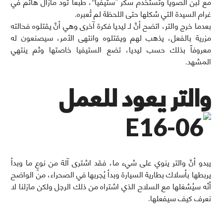
مع لبن الصويا وتستخدم سكر ”ستيفيا“، طبعاً تود مازال هائم في
غرام السيدة التي شكلها حتى اللحظة لم تُعبره.
بعدما خرج والتر، اتضح أنَّ لـ ليديا فكرة آخرى وهي أنَّ يقتلوه فحالته
مزرية بالفعل، يذهب لهم ويقتلوه وانتهى الأمر، سيصنعون له
معروفاً بذلك حسب ليديا، تضع الستيفيا خاصتها وثم ينتهي
المشهد.
والتر يعود للعمل
يبدو أنَّ والتر ينوي على شيء ما، فقد اشترى آلة من نوعٍ ما وبدأ
يربطها بأسلاك بطارية السيارة وبدأ يُجربها في الصحراء، من الواضح
أنّه سيُشغلها مع السلاح الذي اشتراه من ذلك الرجل ولكن مازلنا لا
نعرف كيف سيفعلها.