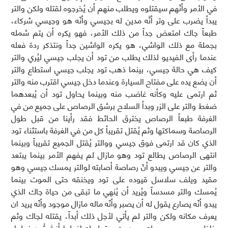
في الأمر وأنّهم سيقتلوه ويطلب منهم أن يُخرجوه لقتله ولكن والتر
يبدأ يضرب على وتر أنَّه مدين له بجيسي وأنّه هو وجيسي شركاء،
طبعاً جاك امتعض جداً من ذلك الأمر، فهو يكره أن يتم شمله
بجملة مع ذلك الواشي، هو يكره الواشين جداً ونتذكر ردة فعله
عندما رأى الفيديو لذلك يطلب من تود أن يجلب جيسي ليُري والتر
كيف هي حالة جيسي، بينما ذهب تود يجلب جيسي استطاع والتر
أن يضع يده على مفتاح السيارة وعندما دخل جيسي اقترب منه والتر
ثم ارتمى عليه وكأنه غاضب منه وبينما يحاول تود أن يُبعدهما
ضغط والتر على الزر وبدأ السلاح برشق الرصاص على جميع من في
الغرفة طبعاً الرصاص يخترق الحائط فقد رأينا من قبل طول
الرصاصة وسماكتها وثم يُقتل تقريباً كل من في الغرفة باستثناء تود
الذي كان قد ارتمى فوق جيسي ووالتر يُقتل الجميع تقريباً وبينما
انتهى الرصاص يطالع تود وهو مازال لم يفهم الأمر بينما يبتعد
والتر عن جيسي ويبدو أنّ رصاصة أصابته لوالتر يمسك جيسي وهو
مقيد ويلف سلاسل قيوده على تود ويخنقه حتى الموت بينما
يُمسك والتر مسدساً ويُريد أن يُنهي ما تبقى من حياة جاك الذي
يبدو أنّه يصارع يقول له أن يصبر وأنّه ماله مازال موجود وأنّه يريد ان
يعرف مكانه ولكن والتر لم يأتي لأجل ذلك أبداً، يقتله لجاك وثم