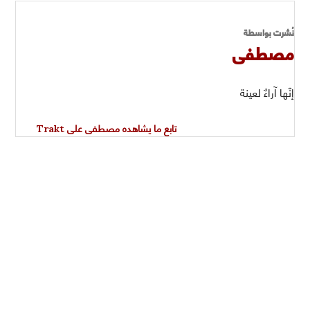
نُشرت بواسطة
مصطفى
إنّها آراءٌ لعينة
تابع ما يشاهده مصطفى على Trakt