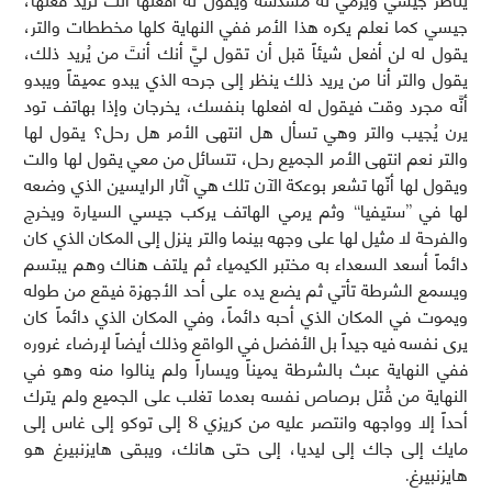
يناظر جيسي ويرمي له مسدسه ويقول له افعلها أنتَ تُريد فعلها،
جيسي كما نعلم يكره هذا الأمر ففي النهاية كلها مخططات والتر،
يقول له لن أفعل شيئاً قبل أن تقول ليَّ أنك أنتَ من يُريد ذلك،
يقول والتر أنا من يريد ذلك ينظر إلى جرحه الذي يبدو عميقاً ويبدو
أنَّه مجرد وقت فيقول له افعلها بنفسك، يخرجان وإذا بهاتف تود
يرن يُجيب والتر وهي تسأل هل انتهى الأمر هل رحل؟ يقول لها
والتر نعم انتهى الأمر الجميع رحل، تتسائل من معي يقول لها والت
ويقول لها أنّها تشعر بوعكة الآن تلك هي آثار الرايسين الذي وضعه
لها في ”ستيفيا“ وثم يرمي الهاتف يركب جيسي السيارة ويخرج
والفرحة لا مثيل لها على وجهه بينما والتر ينزل إلى المكان الذي كان
دائماً أسعد السعداء به مختبر الكيمياء ثم يلتف هناك وهم يبتسم
ويسمع الشرطة تأتي ثم يضع يده على أحد الأجهزة فيقع من طوله
ويموت في المكان الذي أحبه دائماً، وفي المكان الذي دائماً كان
يرى نفسه فيه جيداً بل الأفضل في الواقع وذلك أيضاً لإرضاء غروره
ففي النهاية عبث بالشرطة يميناً ويساراً ولم ينالوا منه وهو في
النهاية من قُتل برصاص نفسه بعدما تغلب على الجميع ولم يترك
أحداً إلا وواجهه وانتصر عليه من كريزي 8 إلى توكو إلى غاس إلى
مايك إلى جاك إلى ليديا، إلى حتى هانك، ويبقى هايزنبيرغ هو
هايزنبيرغ.