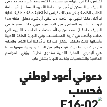
لفينس، لذا في النهاية هو سعيد بما كتبه، وهذا شيء جيد جداً، في
النهاية من الممكن أن نُعبر عن الحلقة الأخيرة للمسلسل أنّها حلقة
الكاتب الخاصة ولكن مع ذلك فينس لجأ لكتابة حلقة عاطفية للغاية
لا أكثر، حلقة ليُنهي بها الأمور ولا يُبقي أي شيء مُعلق، حلقة ربما
لإرضاء الغالبية العظمى من الجماهير، فهي حلقة سعيدة في
النهاية، حلقة ليُخفف من وطأة صدمات الحلقات الأخيرة التي
حدثت وخُلدت في تاريخ المسلسلات وفي النهاية الحلقة الأخيرة
وأحداثها كانت منطقية بشكل كبير لذا لا يُمكننا أبداً التذمر والبداية
من حيث توقفنا حيث هرب والتر من الحانة والوجهة نعرفها سلفاً
هي ألبكركي، الفقرة الأخيرة ستحوي تحليلاً لرؤيتي للمواسم
الماضية وللشخصيات وكذلك للنهاية بشكل عام.
دعوني أعود لوطني
فحسب