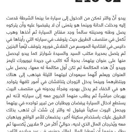
يبدو أنَّ والتر تمكن من الدخول إلى سيارة ما بينما الشرطة قدمت
إليه ودخلت الحانة وبينما هو يتمنى أن لا يقبضوا عليه وأن يتركوه
يصل وطنه ومدينته سالماً وجد مفتاح السيارة ثم أخذها وهرب
نُكمل في منتصف الطريق حيث يتوقف في سيارته التي رأيناها في
دانيس في افتتاحية الموسم من الفلاش فورود يتوقف ليُعبأ البنزين
ثم يتصل بمديرة مكتب السيد والسيدة شوارتز كما يبدو ليحصل
منها على عنوان بيتهما، بحجة أنّه كاتب في جريدة نيويورك تايمز
ويبدو أنَّ هذه المكالمة لم تكن أول مكالمة له معها، يحصل على
العنوان ويعلم أنّهما سيعودان لبيتهما الليلة فيذهب إلى هناك
وينتظرهما وبينما يدخل الزوجان يتناقشان في أمور تافهة يتواجد
هو في الخفاء ثم يدخل بهدوء وفجأة يجدونه في منتصف البيت
يهرعان مباشرةً ثم يطلب منهما الخروج معه إلى سيارته لأنه لم
يستطع ادخال السيارة يرفضان ويطلبان من تبرير تواجده في بيتهما
ويحمل اليوت سكيناً فيقول له والتر إن شئت أن تذهب بذلك
الطريق عليك باستخدام سكينة أكبر، يخضعان للأمر الواقع ويذهبان
معه ويُخرجان المال الذي لديه، حواليَّ أكثر من 9 ملايين يُكدسها ثم
يطلب منهما أن يُعطيا المال لوالتر جونيور في عيد ميلاده الثامن