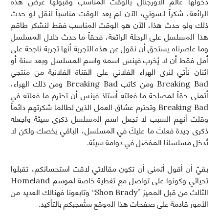
دخولها عالم الأورجنال بالوقت المناسب وقبولها عرض هذه
الرائعة، شكراً لـسوني، الآن لم يعد الوقت مناسباً لنقل لو حدث
ذلك ولو حدث هذا، الآن هو الوقت المناسب فقط لنشكر طاقم
هذا المسلسل على الرحلة الرائعة، فحقاً ما حدث خلال المسلسل
وما عاصرناه يستحق أن نقول عن هذه التجربة أنها تجربة ناجحة على
أمل فقط أن لا يُخرب فينس اسمه واسم المسلسل وبعد سنة أو
اثنان نأتي لنرى الهراء الفلاني على القناة الفلانية من منتجي
Breaking Bad ومن كاتب Breaking Bad ومن ذلك الهراء،
أتمنى حقاً لمصلحة ما فعلته أستاذ فينس أن تحترم ما فعلته في
Breaking Bad وتحترم عشاق العمل الذين لطالما شكرتهم دائماً
وقلت أنهم السبب لا تجعل اسم المسلسل ذكرى سيئة واجعله
ذكرى جيدة فعلتَ ما عليكَ في المسلسل، الباقي يخصك ولكن لا
تُدخل مسلسلنا المفضل في دوامة سيئة.
بقيَّ أن أقول أتمنى أن تكون مقالاتي لاقت استحسانكم، تقبلوا
تحياتي وكونوا على تواصل مع تغطية خاصة لموسم Homeland
الثالث من قبل المميز ”Shon Brady“ وتابعونا فهنالك العديد من
الأمور قادمة على صفحات هذا الموقع ستُعجبكم بالتأكيد.