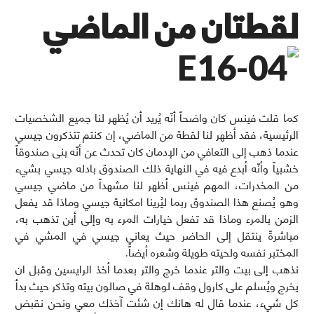
لقطتان من الماضي
كما قلت فينس كان واضحاً أنّه يُريد أن يُظهر لنا جميع الشخصيات
الرئيسية، فقد أظهر لنا لقطة من الماضي، إن كنتم تتذكرون جيسي
عندما ذهب إلى التعافي من الإدمان كان تحدث عن أنّه بنى صندوقاً
خشبياً وأنّه أبدع فيه في النهاية ذلك الصندوق بادله جيسي بشيء
من المخدرات، المهم فينس أظهر لنا مشهداً من ماضي جيسي
وهو يُصنع هذا الصندوق ربما ليُرينا امكانية جيسي وماذا قد يفعل
الزمن بالمرء وماذا قد تفعل خيارات المرء به وإلى أين تذهب به،
مباشرةً ينتقل إلى الحاضر حيث يعاني جيسي في المشي في
المختبر نفسه ولحيته طويلة وشعره أيضاً.
نذهب إلى بيت والتر عندما خرج والتر بعدما أخذ الرايسين وقبل ان
يخرج ويُسلم على كارول وقف لوهلة في صالون بيته وتذكر حيث بدأ
كل شيء، عندما قال له هانك إن شئت آخذك معي ونحن نقبض