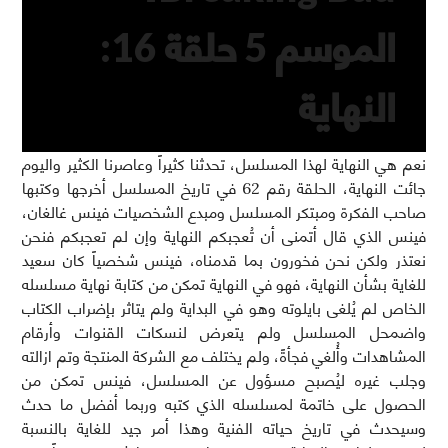
الموسم 5 حلقة 16:
النهاية
نعم هي النهاية لهذا المسلسل، تحدثنا كثيراً وعاصرنا الكثير واليوم
جائت النهاية، الحلقة رقم 62 في تاريخ المسلسل أخرجها وكتبها
صاحب الفكرة ومبتكر المسلسل ومبدع الشخصيات فينس غالغان،
فينس الذي قال أتمنى أن تُعجبكم النهاية وإن لم تعجبكم فنحن
نعتذر ولكن نحن فخورون بما قدمناه، فينس شخصياً كان سعيد
للغاية بشأن النهاية، فهو في النهاية تمكن من كتابة نهاية مسلسله
الخاص لم يُلغى بايلوته وهو في البداية ولم يتاثر بإضراب الكتاب
واضمحل المسلسل ولم يتعرض لنسكات القنوات وأرقام
المشاهدات وأُلغي فجأةً، ولم يختلف مع الشركة المنتجة وتم ازالته
وجلب غيره ليُصبح مسؤول عن المسلسل، فينس تمكن من
الحصول على خاتمة لمسلسله الذي كتبه وربما أفضل ما حدث
وسيحدث في تاريخ حياته الفنية وهذا أمر جيد للغاية بالنسبة