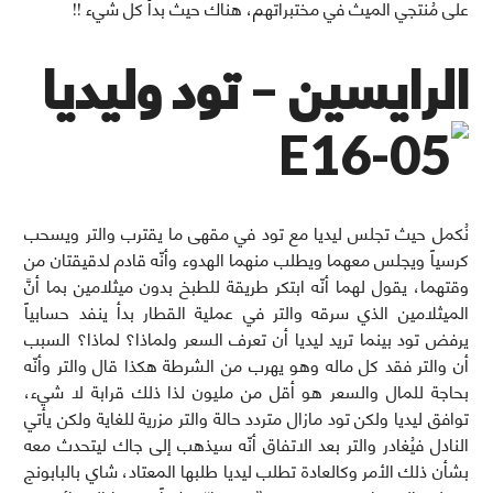
على مُنتجي الميث في مختبراتهم، هناك حيث بدأ كل شيء !!
الرايسين – تود وليديا
نُكمل حيث تجلس ليديا مع تود في مقهى ما يقترب والتر ويسحب
كرسياً ويجلس معهما ويطلب منهما الهدوء وأنّه قادم لدقيقتان من
وقتهما، يقول لهما أنّه ابتكر طريقة للطبخ بدون ميثلامين بما أنَّ
الميثلامين الذي سرقه والتر في عملية القطار بدأ ينفد حسابياً
يرفض تود بينما تريد ليديا أن تعرف السعر ولماذا؟ لماذا؟ السبب
أن والتر فقد كل ماله وهو يهرب من الشرطة هكذا قال والتر وأنّه
بحاجة للمال والسعر هو أقل من مليون لذا ذلك قرابة لا شيء،
توافق ليديا ولكن تود مازال متردد حالة والتر مزرية للغاية ولكن يأتي
النادل فيُغادر والتر بعد الاتفاق أنّه سيذهب إلى جاك ليتحدث معه
بشأن ذلك الأمر وكالعادة تطلب ليديا طلبها المعتاد، شاي بالبابونج