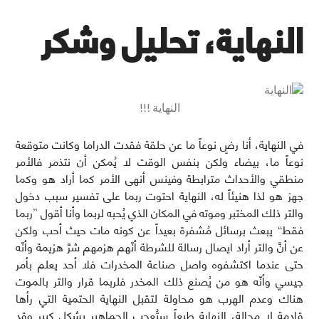
النهاية، تحليل وشكر
النهاية !!!
في النهاية، أنا رضٍ نوعاً ما عن حلقة فقدت الدراما وكانت متوقعة
نوعاً ما، بيضاء ولكن بنفس الوقت لا يُمكن أن نتذمر فالأمر
منطقي والأحداث مترابطة وفينس أنهى الأمر كما أراد هو وكما
جهز هو لذا هنيئاً له، النهاية احتوت ربما على تفسير سبب دخول
والتر ذلك المختبر وموته في المكان الذي يُحبه لربما وأنا أقول ”ربما
فقط“ يبعث برسائل مُشفرة بعيداً عن كونه مات حيث أحب ولكن
عن أنَّ والتر أراد ايصال رسالة للشرطة أنّهم هزمهم شرَّ هزيمة وأنّه
حتى عندما اكتشفوه واصل صناعة المخدرات فلا أحد يعلم بأمر
جيسي وأنّه هو من يُصنع ذلك المخدر فلربما قرار والتر بالموت
هناك وعدم الهرب هو محاولة لتقبل النهاية الحتمية التي رأها
قادمة لا محالة، النهاية طبعاً ستُعجب الجماهير بشكل كبير وقد