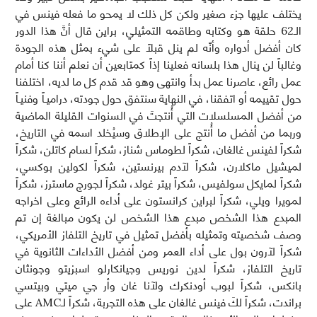
يختلف عليها جزء صغير ولكن كل ذلك لا يمحو ما فعله فينس في
الـ62 حلقة هو وكتابه وطاقمه التمثيلي، براين قال أنَّ هذا الدور
كان أفضل أدواره وأنّه لم ينل قبلاً على شيء بمثل هذه الجودة
وغالباً لن ينال هذا بلسانه فعلينا إذاً كمتابعين أن نعلم أننا كنا أمام
عمل رائع، عاصرنا عمل بدأ وانتهى وهو قد قدم كل ما لديه، اختلفنا
حول تقييمه أو اتفقنا، في النهاية سنتفق حول جودته، دراميـاً وفنيـاً
من أفضل المسلسلات التي أُنتجتَ في السنوات القليلة الماضية
وربما من أفضل ما أُنتج على الإطلاق وسيُخلد اسمه في التاريخ،
شكراً لفينس غالغان، شكراً لطوماس شناز، شكراً لسام كاتلن، شكراً
لميشيل ماكلارن، شكراً لآدم بيرنستين، شكراً لكولين بوكسي،
شكراً لمايكل سولفيس، شكراً بيتر غولد، شكراً لجورج ماسترز، شكراً
لمويرا ويلي، شكراً لبراين كرانستون على أداءه الرائع وعلى اخراجه
المبدع هذا الشخص مبدع هذا الشخص لن يكون مبالغة إن تم
وصف شخصيته وتمثيله بأفضل تمثيل في تاريخ التلفاز الأمريكي،
شكراً لآرون بول على أداء العمر ومن أفضل الأداءات الثانوية في
تاريخ التلفاز، شكراً لدين نوريس وجيانكارلو اسبزيتو وجونثان
بانكس، شكراً لبوب أودنكرك ولآنا غان وأر جي ميتي وبيتسي
براندت، شكراً لكَ فينس غالغان على هذه التجربة، شكراً لـAMC على