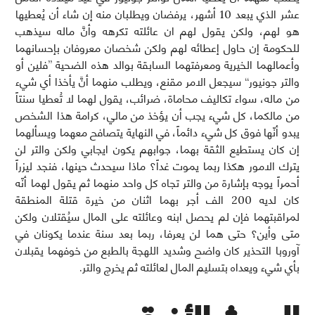
عشر الذي يبعد 10 أشهر، يرفضان ويطلبان منه إن شاء أن يُعطيها
هو لهم، ولكن يقول لهم ان عائلته تكرهه وأنَّ ماله سيذهب
للحكومة إن حاول إعطائه لهم ولكن شخصان معروفان بإحسانهما
وأعمالهما الخيرية ومعرفتهما السابقة بوالد هذه الضحية ”فلين أو
والتر جونيور“ سيجعل الامر مقنع، ويطلب منهما أنَّ يأخذا أي شيء
من ماله، سواء تكاليف محاماة، ضرائب، يقول لهما لا تُعطيا سنتاً
من مالكما، كل شيء يجب أن يؤخذ من مالي، كرامة هذا الشخص
يبدو أنّها فوق كل شيء دائماً، في النهاية يتصافح معهما ويسألهما
إن كان يستطيع الثقة بهما، جوابهم يكون ايجابي ولكن والتر لن
يترك الامور هكذا ربما يموت غداً؟ ماذا سيحدث حينها، فنجد ليزراً
أحمراً يوجه بإشارة من والتر تجاه كل واحد منهما ثم يقول لهما أنّه
كان لديه 200 الف أجر بهما اثنان من خيرة قتلة المنطقة
لمراقبتهما فإن لم يحصل ابنه وعائلته على المال سيُقتلان ولكن
متى وأين؟ حتى هما لن يعرفا، ربما بعد سنة عندما يكونان في
آوروبا التحذير كان واضح وشديد اللهجة بالطبع من خوفهما يقبلان
بأي شيء ويعداه بتسليم المال لعائلته ثم يخرج والتر.