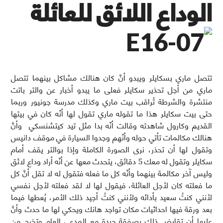
الوداع اللائق للعائلة
تتصل ماري بسكايلر ويبدو أنَّ كان هنالك مشاكل بينهما تتصل
ماري من أجل تحذير سكايلر فعلى ما يبدو أخبار عن والتر باتت
منتشرة والشرطة تُراقب بيت ماري وكذلك مدرسة جونيور وربما
حتى بيت سكايلر هذا ما تقوله ماري تقول لها أنّه كان في بيتها
القديم وكارول شاهدته وقالت أنّه بدا مثل تيد كيتشنسكي وأنَّ
هنالك مكالمات تأتي حوله وأنّهم وجدوا السيارة في موقف دانيس
وتقول لها أن تحذر، نرى الصورة الكاملة وإذا بوالتر يقف أمام
سكايلر وتقول له معك 5 دقائق، يتحدث معها عن أنّه أراد وداع لائق
وليس آخر مكالمة بينهما وأنّه كل ما فعله فتقول له لا تقل أنَّ كل
ما فعلته كان لأجل العائلة، فيقول لها لا لقد فعلته لأجل نفسي
لأنني كنتُ سعيد بأدائه ولأنني كنتُ أجيد ذلك الأمر، يُعطها فيما
بعد ورقة فيها احداثيات مكان تواجد هانك ويحكي لها ما حدث وأنَّ
عليها أن تقايض ذلك بصفقة جيدة مع المدعي العام وتخرج من