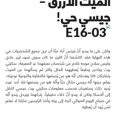
الميث الأزرق –
جيسي حي!
ولكن على ما يبدو أنَّ فينس أراد منّا أن نرى جميع الشخصيات في
هذه النهاية فقد اكتشفنا أنَّ الليزر ما كان سوى ضوء ليزر عادي
وليس سلاح موجه قادم من شخصان نعرفهما عز المعرفة، سكيني
بيت وبادجر وطبعاً يُعطيهما المال والتر ثم يسألهما عن الميث
يتفاجئان كانا يعتدقان أنّه هو من يُصنعها فالنقاوة والنوعية نوعيته،
يعلم حينها أنّه جيسي مازال حيّاً وأنّه هو من يصنعها فلا أحد غيره
يُجيد ذلك يستغربان فحسب معلومات سكيني بيت جيسي انتقل
إلى آلاسكا ولكن لا يبدو أنَّ ذلك حقيقياً، يتركهما ويرحل يبدو أنّه
في صباح اليوم الموالي اتجه إلى بيته وأخذ الرايسين مازلنا لا نعلم
لمن يُود أن يُعطيه.