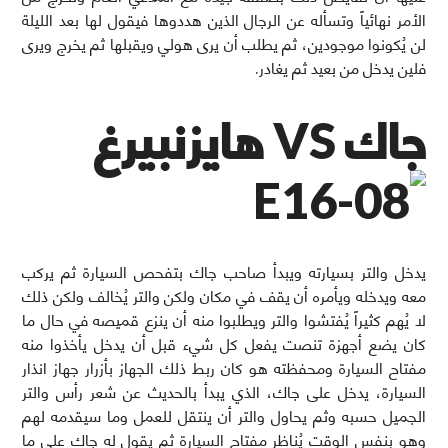
الأمر نهائياً وتسأله عن الرجال الذين هددوها فيقول لها بعد الليلة
لن يُكونوا موجودين، ثم يطلب أن يرى هولي ويقبلها ثم يخرج ويرى
فلين يدخل من بعيد ثم يغادر.
جاك VS هايزنبيرغ
يدخل والتر بسيارته ويبدأ صاحب جاك بتفحص السيارة ثم يركب
معه ويدخله ويأمره أن يقف في مكان ولكن والتر يُخالف ولكن ذلك
لا يُهم كثيراً يُفتشوا والتر ويطلبوا منه أن ينزع قميصه في حال ما
كان يضع أجهزة تنصت يفعل كل شيء قبل أن يدخل يأخذوا منه
مفتاح السيارة ومحفظته هو كان ربط ذلك الجهاز بأزرار جهاز انذار
السيارة، يدخل على جاك، الذي يبدأ بالحديث عن شعر رأس والتر
الجميل حسبه وثم يحاول والتر أن ينتقل للعمل وما سيقدمه لهم
وهو بنفس الوقت يُناظر مفتاح السيارة ثم يقول له جاك على ما