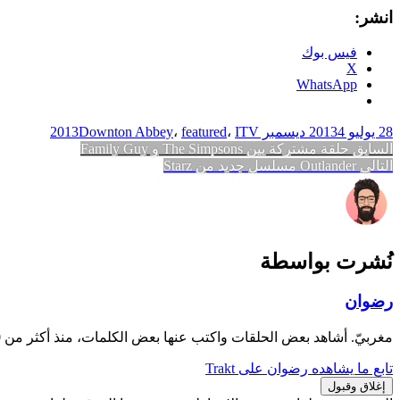
انشر:
فيس بوك
X
WhatsApp
28 يوليو 2013
4 ديسمبر 2013
ITV
،
featured
،
Downton Abbey
تصفّح
المقالة
السابق
حلقة مشتركة بين The Simpsons و Family Guy
المقالة
السابقة:
التالي
Outlander مسلسل جديد من Starz
المقالات
التالية:
نُشرت بواسطة
رضوان
مغربيّ. أشاهد بعض الحلقات واكتب عنها بعض الكلمات، منذ أكثر من 10 سنوات.
تابع ما يشاهده رضوان على Trakt