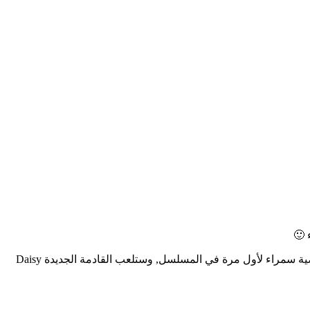
Giamatti ليس هو الضيف الوحيد هذا الموسم, بل سنشهد ظهور Flora Ogilvy, الشقراء التي تنحدر من العائلة الملكية الإنجليزية, وأيضاً… شخصية سمراء لأول مرة في المسلسل, وستلعب القادمة الجديدة Daisy