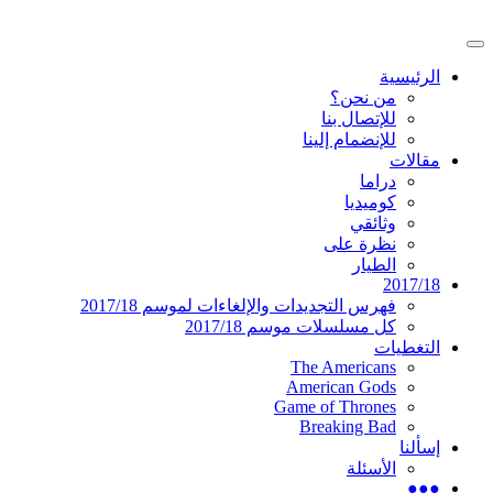
تخطى
إلى
القائمة
المحتوى
موقع عربي متخصص في أخبار ومقالات حول ال
دليل التلفزيون العربي
الرئيسية
الرئيسية
من نحن؟
للإتصال بنا
للإنضمام إلينا
مقالات
دراما
كوميديا
وثائقي
نظرة على
الطيار
2017/18
فهرس التجديدات والإلغاءات لموسم 2017/18
كل مسلسلات موسم 2017/18
التغطيات
The Americans
American Gods
Game of Thrones
Breaking Bad
إسألنا
الأسئلة
●●●