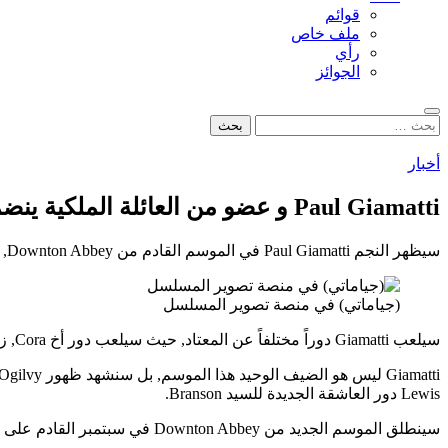
قوائم
ملف خاص
رأي
الجوائز
بحث
البحث
عن:
أخبار
Paul Giamatti و عضو من العائلة الملكية ينضمان إلى Downton Abbey
سيظهر النجم Paul Giamatti في الموسم القادم من Downton Abbey, بالتحديد في الحلقة الأخيرة من الموسم الرابع.
(جياماتي) في منصة تصوير المسلسل
سيلعب Giamatti دوراً مختلفاً عن المعتاد, حيث سيلعب دور أخ Cora, زير النساء اللعوب, Harold. لا يمكنني حتى ان اتخيل Giamatti كـ زير نساء 🙂
Lewis دور العاشقة الجديدة للسيد Branson.
سينطلق الموسم الجديد من Downton Abbey في سبتمبر القادم على شاشة ITV البريطانية.