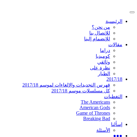
تخطى
إلى
القائمة
المحتوى
موقع عربي متخصص في أخبار ومقالات حول ال
دليل التلفزيون العربي
الرئيسية
الرئيسية
من نحن؟
للإتصال بنا
للإنضمام إلينا
مقالات
دراما
كوميديا
وثائقي
نظرة على
الطيار
2017/18
فهرس التجديدات والإلغاءات لموسم 2017/18
كل مسلسلات موسم 2017/18
التغطيات
The Americans
American Gods
Game of Thrones
Breaking Bad
إسألنا
الأسئلة
●●●