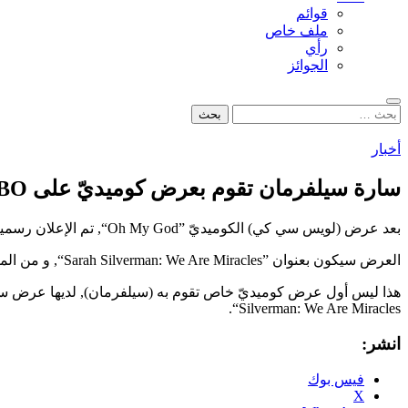
قوائم
ملف خاص
رأي
الجوائز
بحث
البحث
عن:
أخبار
سارة سيلفرمان تقوم بعرض كوميديّ على HBO
بعد عرض (لويس سي كي) الكوميديّ ”Oh My God“, تم الإعلان رسمياً يوم أمس في مؤتمر الـTCA أن الفنانة الكوميدية (سارة سيلفرمان) ستقوم بعرض كوميديّ على شاشة HBO.
العرض سيكون بعنوان ”Sarah Silverman: We Are Miracles“, و من المقرر عرضه يوم السبت 23 نوفمبر, و قد تم تصويره في لوس أنجلس شهر ماي الماضي.
Silverman: We Are Miracles“.
انشر:
فيس بوك
X