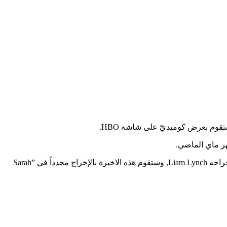
هذا ليس أول عرض كوميديّ خاص تقوم به (سيلفرمان), لديها عرض سابق سنة 2005 بإسم ”Sarah Silverman: Jesus Is Magic“ الذي قامت بإخراجه Liam Lynch, وستقوم هذه الاخيرة بالإخراج مجدداً في ”Sarah