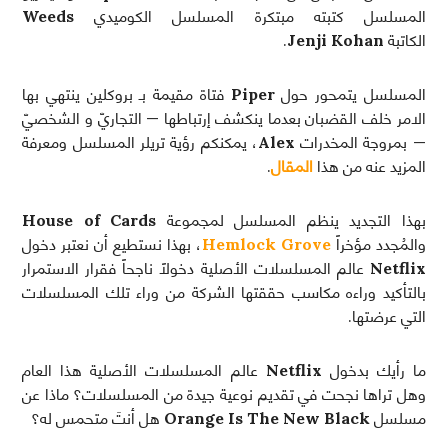
المسلسل كتبته مبتكرة المسلسل الكوميدي
Weeds
الكاتبة
Jenji Kohan
.
المسلسل يتمحور حول
Piper
فتاة مقيمة بـ بروكلين ينتهي بها
الامر خلف القضبان بعدما ينكشف إرتباطها — التجاريّ و الشخصيّ
— بمروجة المخدرات
Alex
، يمكنكم رؤية تريلر المسلسل ومعرفة
المزيد عنه من هذا
المقال
.
بهذا التجديد ينظم المسلسل لمجموعة
House of Cards
والمُجدد مؤخراً
Hemlock Grove
، بهذا نستطيع أن نعتبر دخول
Netflix
عالم المسلسلات الأصلية دخولاً ناجحاً فقرار الاستمرار
بالتأكيد وراءه مكاسب حققتها الشركة من وراء تلك المسلسلات
التي عرضتها.
ما رأيك بدخول
Netflix
عالم المسلسلات الأصلية هذا العام
وهل تراها نجحت في تقديم نوعية جيدة من المسلسلات؟ ماذا عن
مسلسل
Orange Is The New Black
هل أنتَ متحمس له؟