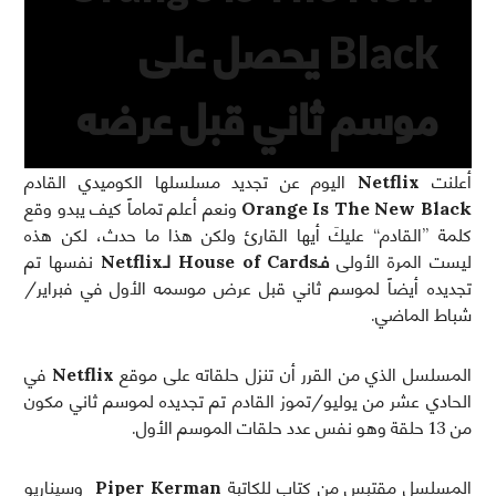
Black يحصل على
موسم ثاني قبل عرضه
أعلنت
Netflix
اليوم عن تجديد مسلسلها الكوميدي القادم
Orange Is The New Black
ونعم أعلم تماماً كيف يبدو وقع
كلمة ”القادم“ عليكَ أيها القارئ ولكن هذا ما حدث، لكن هذه
ليست المرة الأولى
فـHouse of Cards
لـNetflix
نفسها تم
تجديده أيضاً لموسم ثاني قبل عرض موسمه الأول في فبراير/
شباط الماضي.
المسلسل الذي من القرر أن تنزل حلقاته على موقع
Netflix
في
الحادي عشر من يوليو/تموز القادم تم تجديده لموسم ثاني مكون
من 13 حلقة وهو نفس عدد حلقات الموسم الأول.
المسلسل مقتبس من كتاب للكاتبة
Piper Kerman
وسيناريو