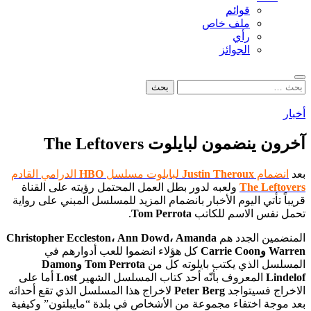
قوائم
ملف خاص
رأي
الجوائز
بحث
البحث
عن:
أخبار
آخرون ينضمون لبايلوت The Leftovers
بعد
انضمام
Justin Theroux
لبايلوت مسلسل
HBO
الدرامي القادم
The Leftovers
ولعبه لدور بطل العمل المحتمل رؤيته على القناة
قريباً تأتي اليوم الأخبار بانضمام المزيد للمسلسل المبني على رواية
تحمل نفس الاسم للكاتب
Tom Perrota
.
المنضمين الجدد هم
Christopher Eccleston، Ann Dowd، Amanda
Warren وCarrie Coon
كل هؤلاء انضموا للعب أدوارهم في
المسلسل الذي يكتب بايلوته كل من
Tom Perrota وDamon
Lindelof
المعروف بأنّه أحد كتاب المسلسل الشهير
Lost
أما على
الاخراج فسيتواجد
Peter Berg
لاخراج هذا المسلسل الذي تقع أحداثه
بعد موجة اختفاء مجموعة من الأشخاص في بلدة “مايبلتون” وكيفية