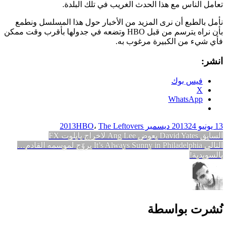
تعامل الناس مع هذا الحدث الغريب في تلك البلدة.
نأمل بالطبع أن نرى المزيد من الأخبار حول هذا المسلسل ونطمع
بأن نراه يترسم من قبل HBO وتضعه في جدولها بأقرب وقت ممكن
فأي شيء من الكبيرة مرغوب به.
انشر:
فيس بوك
X
WhatsApp
13 يونيو 2013
24 ديسمبر 2013
The Leftovers
،
HBO
تصفّح
المقالة
السابق
David Yates يعوض Ang Lee لاخراج بايلوت FX
المقالة
السابقة:
التالي
It’s Always Sunny in Philadelphia يروّج لموسمه القادم…
المقالات
التالية:
بالسويدية!
نُشرت بواسطة