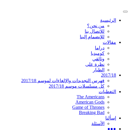
تخطى
إلى
القائمة
المحتوى
موقع عربي متخصص في أخبار ومقالات حول
دليل التلفزيون العربي
الرئيسية
الرئيسية
المسلسلات الأجنبية
من نحن؟
للإتصال بنا
للإنضمام إلينا
مقالات
دراما
كوميديا
وثائقي
نظرة على
الطيار
2017/18
فهرس التجديدات والإلغاءات لموسم 2017/18
كل مسلسلات موسم 2017/18
التغطيات
The Americans
American Gods
Game of Thrones
Breaking Bad
إسألنا
الأسئلة
●●●