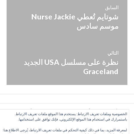
تصفّح
السابق
شوتايم تُعطي Nurse Jackie
المقالة
المقالات
السابقة:
موسم سادس
التالي
نظرة على مسلسل USA الجديد
المقالة
التالية:
Graceland
كل الأراء تعبّر عن رأي الكاتب وحده, ولا تعبر عن رأي الموقع
الخصوصية وملفات تعريف الارتباط: يستخدم هذا الموقع ملفات تعريف الارتباط.
بالضرورة. بعض الحقوق محفوظة. دليل التلفزيون العربي 2016
باستمرارك في استخدام هذا الموقع الإلكتروني، فإنك توافق على استخدامها.
©
لمعرفة المزيد، بما في ذلك كيفية التحكم في ملفات تعريف الارتباط، يُرجى الاطلاع هنا: