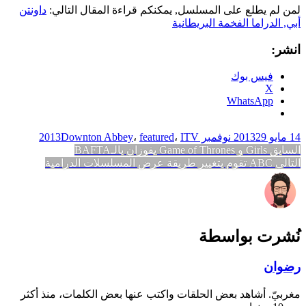
لمن لم يطلع على المسلسل, يمكنكم قراءة المقال التالي:
داونتن
أبي, الدراما الفخمة البريطانية
انشر:
فيس بوك
X
WhatsApp
14 مايو 2013
29 نوفمبر 2013
ITV
،
featured
،
Downton Abbey
تصفّح
المقالة
السابق
Girls و Game of Thrones يفوزان بالـBAFTA
المقالة
السابقة:
التالي
ABC تقوم بتغيير طريقة عرض المسلسلات الدرامية
المقالات
التالية:
نُشرت بواسطة
رضوان
مغربيّ. أشاهد بعض الحلقات واكتب عنها بعض الكلمات، منذ أكثر