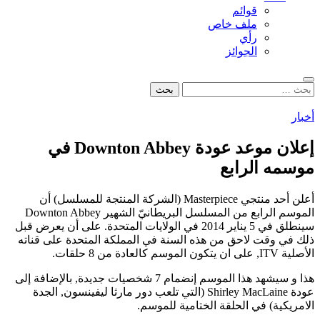
قوائم
ملف خاص
رأي
الجوائز
بحث
البحث
عن:
أخبار
إعلان موعد عودة Downton Abbey في
موسمه الرابع
أعلن أحد منتجي Masterpiece (الشركة المنتجة للمسلسل) أن
الموسم الرابع من المسلسل البريطانيّ الشهير Downton Abbey
سينطلق في 5 يناير 2014 في الولايات المتحدة. على أن يعرض قبل
ذلك في وقت لاحق من هذه السنة في المملكة المتحدة على قناته
الأصلية ITV, على ان يتكون الموسم كالعادة من 8 حلقات.
هذا و سيشهد هذا الموسم إنضمام 7 شخصيات جديدة, بالإضافة إلى
عودة Shirley MacLaine (التي تلعب دور مارثا ليفينسون, الجدة
الامريكية) في الحلقة الختامية للموسم.