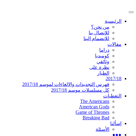
تخطى
إلى
القائمة
المحتوى
موقع عربي متخصص في أخبار ومقالات حول
دليل التلفزيون العربي
الرئيسية
الرئيسية
المسلسلات الأجنبية
من نحن؟
للإتصال بنا
للإنضمام إلينا
مقالات
دراما
كوميديا
وثائقي
نظرة على
الطيار
2017/18
فهرس التجديدات والإلغاءات لموسم 2017/18
كل مسلسلات موسم 2017/18
التغطيات
The Americans
American Gods
Game of Thrones
Breaking Bad
إسألنا
الأسئلة
●●●