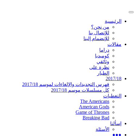
تخطى
إلى
القائمة
المحتوى
موقع عربي متخصص في أخبار ومقالات حول
دليل التلفزيون العربي
الرئيسية
الرئيسية
المسلسلات الأجنبية
من نحن؟
للإتصال بنا
للإنضمام إلينا
مقالات
دراما
كوميديا
وثائقي
نظرة على
الطيار
2017/18
فهرس التجديدات والإلغاءات لموسم 2017/18
كل مسلسلات موسم 2017/18
التغطيات
The Americans
American Gods
Game of Thrones
Breaking Bad
إسألنا
الأسئلة
●●●