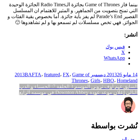
بينما فاز Game of Thrones بجائزة الـRadio Times الجائزة الوحيدة
التي تمنح بتصويت من الجماهير. و المثير للاهتمام ان المسلسل
القصير Parade’s End لم يفز بأية جائزة. أما بخصوص بقية الفئات و
الجوائز, فهي تخص مسلسلات لم تسمعو بها و لم تشاهدوها 🙂
انشر:
فيس بوك
X
WhatsApp
14 مايو 2013
26 ديسمبر 2013
Game of
،
FX
،
featured
،
BAFTA
Thrones
،
Girls
،
HBO
،
Homeland
تصفّح
المقالة
السابق
غيم أوف ثرونز, الموسم 3 الحلقة 7: الحسناء و الدب
المقالة
السابقة:
التالي
إعلان موعد عودة Downton Abbey في موسمه الرابع
المقالات
التالية:
نُشرت بواسطة
رضوان