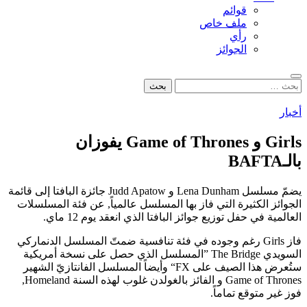
قوائم
ملف خاص
رأي
الجوائز
بحث
البحث
عن:
أخبار
Girls و Game of Thrones يفوزان
بالـBAFTA
يضمّ مسلسل Lena Dunham و Judd Apatow جائزة البافتا إلى قائمة
الجوائز الكثيرة التي فاز بها المسلسل عالمياً, عن فئة المسلسلات
العالمية في حفل توزيع جوائز البافتا الذي انعقد يوم 12 ماي.
فاز Girls رغم وجوده في فئة تنافسية ضمتّ المسلسل الدنماركي
السويدي The Bridge ”المسلسل الذي حصل على نسخة أمريكية
ستُعرض هذا الصيف على FX“ وأيضاً المسلسل الفانتازيّ الشهير
Game of Thrones و الفائز بالغولدن غلوب لهذه السنة Homeland,
فوز غير متوقع تماماً.