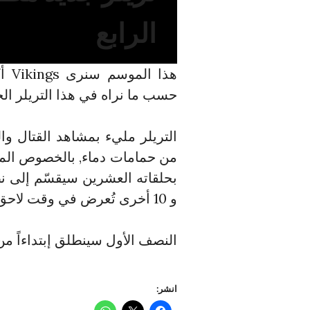
الرابع
هذا الموسم سنرى Vikings أكبر مما رأيناه قط في
حسب ما نراه في هذا التريلر الجديد 
التريلر مليء بمشاهد القتال وا
من حمامات دماء, بالخصوص المعر
و 10 أخرى تُعرض في وقت لاحق من هذه السنة.
النصف الأول سينطلق إبتداءاً من يوم 18 فبراير, شاهدوا التريلر 
انشر: