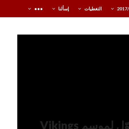
2017
التغطيات
إسألنا
●●●
تريلر جديد مطوّل لموسم Vikings