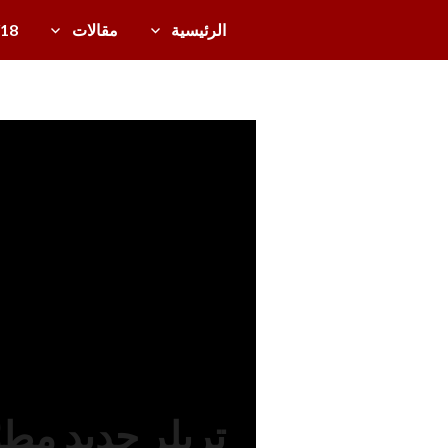
خطى
الرئيسية
مقالات
/18
لى
دل
لمحتوى
ي
ل
دعائيات
ال
تل
ف
زي
و
ن
ال
ع
رب
ي