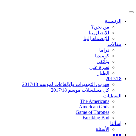
تخطى
إلى
القائمة
المحتوى
موقع عربي متخصص في أخبار ومقالات حول
دليل التلفزيون العربي
الرئيسية
الرئيسية
المسلسلات الأجنبية
من نحن؟
للإتصال بنا
للإنضمام إلينا
مقالات
دراما
كوميديا
وثائقي
نظرة على
الطيار
2017/18
فهرس التجديدات والإلغاءات لموسم 2017/18
كل مسلسلات موسم 2017/18
التغطيات
The Americans
American Gods
Game of Thrones
Breaking Bad
إسألنا
الأسئلة
●●●