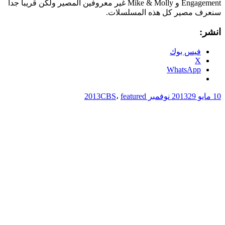
Engagement و Mike & Molly غير معروفين المصير ولكن قريباً جداً
سنعرف مصير كل هذه المسلسلات.
انشر:
فيس بوك
X
WhatsApp
10 مايو 2013
29 نوفمبر 2013
featured
،
CBS