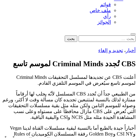
قوائم
ملف خاص
رأي
الجوائز
بحث
البحث
عن:
أخبار
،
تجديد و إلغاء
CBS تُجدد Criminal Minds لموسم تاسع
أعلنت CBS عن تجديدها لمسلسل التحقيقات Criminal Minds
لموسم تاسع سيُعرض في الموسم التلفزي القادم.
من الطبيعي جداً أن تُجدد CBS المسلسل لأنّه يجلب لها أرقاماً
ممتازة لذلك بالنسبة لمتتبعين تجديده كان مسألة وقت لا أكثر، ورغم
وصوله للموسم الثامن ولكن مثله مثل بقية مسلسلات التحقيقات
التي تُعرض على CBS مازال محافظاً على مستواه وعلى نسب
المشاهدة الجيدة مثله مثل NCIS وCSI والبقية الباقية.
أخباراً جيدة بالطبع أما بالنسبة لبقية مسلسلات القناة لدينا Vegas
وCSI NY وGolden Boy رفقة المسلسلان الكوميديان Rules of