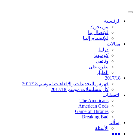
تخطى
إلى
القائمة
المحتوى
موقع عربي متخصص في أخبار ومقالات حول ال
دليل التلفزيون العربي
الرئيسية
الرئيسية
من نحن؟
للإتصال بنا
للإنضمام إلينا
مقالات
دراما
كوميديا
وثائقي
نظرة على
الطيار
2017/18
فهرس التجديدات والإلغاءات لموسم 2017/18
كل مسلسلات موسم 2017/18
التغطيات
The Americans
American Gods
Game of Thrones
Breaking Bad
إسألنا
الأسئلة
●●●