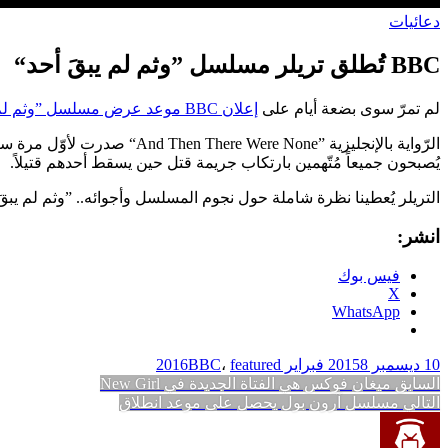
دعائيات
BBC تُطلق تريلر مسلسل ”وثم لم يبقَ أحد“
لم تمرّ سوى بضعة أيام على
إعلان BBC موعد عرض مسلسل ”وثم لم يبقَ أحد“
يُصبحون جميعاً مُتّهمين بارتكاب جريمة قتل حين يسقط أحدهم قتيلاً.
التريلر يُعطينا نظرة شاملة حول نجوم المسلسل وأجوائه.. ”وثم لم يبقَ أحد“ تُعرض أجزاؤه
انشر:
فيس بوك
X
WhatsApp
10 ديسمبر 2015
8 فبراير 2016
featured
،
BBC
تصفّح
المقالة
السابق
ميغان فوكس هي الفتاة الجديدة في New Girl
المقالة
السابقة:
التالي
مسلسل آرون بول يحصل على موعد انطلاق
المقالات
التالية: