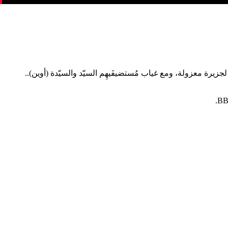
 تحكي قصّة عشرة غرباء تتمّ دعوتهم لجزيرة معزولة، ومع غياب مُستضيفَيهِم السيّد والسيّدة (أوين)..