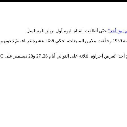
حتّى أطلقت القناة اليوم أول تريلر للمسلسل.
الرّواية بالإنجليزية ”And Then There Were None“ صدرت لأوّل مرة سنة 1939 وحقّقت ملايين المبيعات،
 الثلاثة على التوالي أيام 26, 27 و28 ديسمبر على BBC.