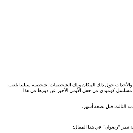
ات والأحداث حول ذلك المكان وتلك الشخصيات، شخصية سيلينا تلعب
د Seinfeld وحازت جوليا جائزة افضل ممثلة رئيسية في مسلسل كوميدي في حفل الأيمي الأخير عن دورها في هذا
ة نظر ”رضوان“ في هذا المقال: