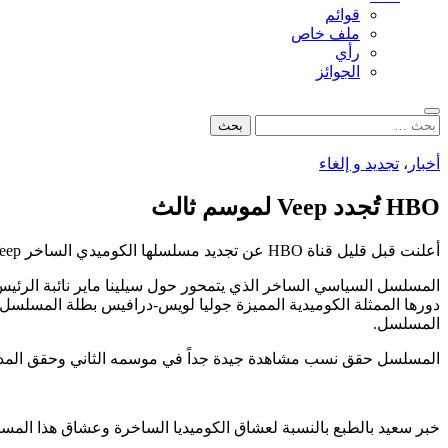
قوائم
ملف خاص
رأي
الجوائز
بحث
البحث
عن:
أخبار
،
تجديد و إلغاء
HBO تُجدد Veep لموسم ثالث
أعلنت قبل قليل قناة HBO عن تجديد مسلسلها الكوميدي الساخر Veep لموسم ثالث.
المسلسل السياسي الساخر الذي يتمحور حول سيلينا ماير نائبة الرئي
المسلسل.
المسلسل حقق نسب مشاهدة جيدة جداً في موسمه الثاني وحقق المديح النقدي الجيد وهكذا ضمن الل
خبر سعيد بالطبع بالنسبة لعشاق الكوميديا الساخرة وعشاق هذا المسل