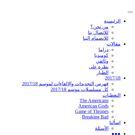
تخطى
إلى
القائمة
المحتوى
موقع عربي متخصص في أخبار ومقالات حول ال
دليل التلفزيون العربي
الرئيسية
الرئيسية
من نحن؟
للإتصال بنا
للإنضمام إلينا
مقالات
دراما
كوميديا
وثائقي
نظرة على
الطيار
2017/18
فهرس التجديدات والإلغاءات لموسم 2017/18
كل مسلسلات موسم 2017/18
التغطيات
The Americans
American Gods
Game of Thrones
Breaking Bad
إسألنا
الأسئلة
●●●