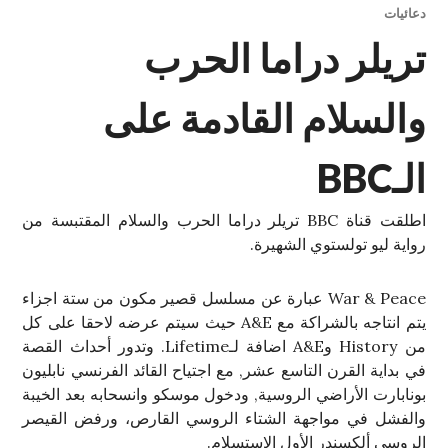
دعائيات
تريلر دراما الحرب
والسلام القادمة على
الـBBC
اطلقت قناة BBC تريلر دراما الحرب والسلام المقتبسة من
رواية ليو تولستوي الشهيرة.
War & Peace عبارة عن مسلسل قصير مكون من ستة اجزاء
يتم انتاجه بالشراكة مع A&E حيث سيتم عرضه لاحقا على كل
من History وA&E اضافة لـLifetime. وتدور أحداث القصة
في بداية القرن التاسع عشر, مع اجتياح القائد الفرنسي نابليون
بونابارت الأراضي الروسية, ودخول موسكو وانسحابه بعد الخيبة
والفشل في مواجهة الشتاء الروسي القارص، ورفض القيصر
الروسي ألكسندر الأول الاستسلام.