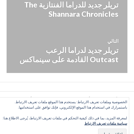
تريلر جديد للدراما الفنتازية The
المقالة
المقالات
السابقة:
Shannara Chronicles
التالي
تريلر جديد لدراما الرعب
المقالة
التالية:
Outcast القادمة على سينماكس
كل الأراء تعبّر عن رأي الكاتب وحده, ولا تعبر عن رأي الموقع
الخصوصية وملفات تعريف الارتباط: يستخدم هذا الموقع ملفات تعريف الارتباط.
بالضرورة. بعض الحقوق محفوظة. دليل التلفزيون العربي 2016
باستمرارك في استخدام هذا الموقع الإلكتروني، فإنك توافق على استخدامها.
©
لمعرفة المزيد، بما في ذلك كيفية التحكم في ملفات تعريف الارتباط، يُرجى الاطلاع هنا:
سياسة ملفات تعريف الارتباط
Twitter
Facebook