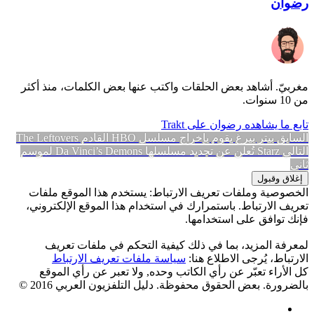
رضوان
مغربيّ. أشاهد بعض الحلقات واكتب عنها بعض الكلمات، منذ أكثر
من 10 سنوات.
تابع ما يشاهده رضوان على Trakt
تصفّح
المقالة
السابق
بيتر بيرغ يقوم بإخراج مسلسل HBO القادم The Leftovers
المقالة
السابقة:
التالي
Starz تُعلن عن تجديد مسلسلها Da Vinci’s Demons لموسم
المقالات
التالية:
ثاني
الخصوصية وملفات تعريف الارتباط: يستخدم هذا الموقع ملفات
تعريف الارتباط. باستمرارك في استخدام هذا الموقع الإلكتروني،
فإنك توافق على استخدامها.
لمعرفة المزيد، بما في ذلك كيفية التحكم في ملفات تعريف
الارتباط، يُرجى الاطلاع هنا:
سياسة ملفات تعريف الارتباط
كل الأراء تعبّر عن رأي الكاتب وحده, ولا تعبر عن رأي الموقع
بالضرورة. بعض الحقوق محفوظة. دليل التلفزيون العربي 2016 ©
Facebook