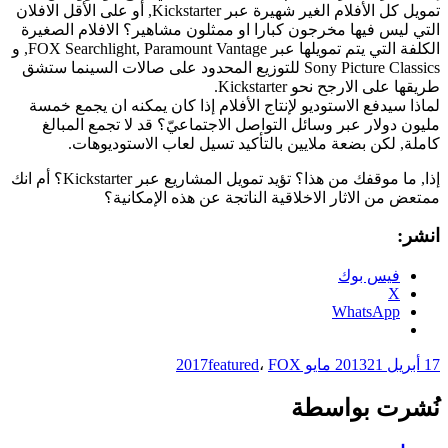
تمويل كل الأفلام الغير شهيرة عبر Kickstarter, أو على الأقل الافلان
التي ليس فيها مخرجون كبارا او ممثلون مشاهير؟ الافلام الصغيرة
الكلفة التي يتم تمويلها عبر FOX Searchlight, Paramount Vantage, و
Sony Picture Classics للتوزيع المحدود على صالات السينما ستشق
طريقها على الارجح نحو Kickstarter.
لماذا سيدفع الاستوديو لإنتاج الأفلام إذا كان يمكنه ان يجمع خمسة
مليون دولار عبر وسائل التواصل الاجتماعيّ؟ قد لا تجمع المبالغ
كاملة, لكن بضعة ملايين بالتأكيد تسيل لعاب الاستوديوهات.
إذا, ما موقفك من هذا؟ تؤيد تمويل المشاريع عبر Kickstarter؟ أم انك
ممتعض من الاثار الاخلاقية الناتجة عن هذه الإمكانية؟
انشر:
فيس بوك
X
WhatsApp
17 أبريل 2013
21 مايو 2017
FOX
،
featured
نُشرت بواسطة