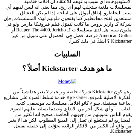
الاستوديوهات أي سبب يدعوهم للاعتقاد ان أفلاماً ختامية
لمسلسلات ملغية ستجلب لهم أي ربح, مما يعني انه ليس لديهم أي
سبب ليخاطرو بإنفاق أموال على انتاجه. إذا لم يكن العشاق
مستعدين لفتح محافظهم كما يفتحون قلوبهم لهذه المسلسلات, فإن
شركة كـ وارنر بروس ما كانت لتموّل فيلم فيرونيكا مارس ولو في
مليون سنة. هل لدى مسلسلات كـ Reaper, The 4400, Jericho أو
American Gothic فرصة أفضل في الحصول على تمويل من غير
Kickstarter ؟ أشكّ في ذلك كثيراً.
– السلبيات –
ما هو هدف Kickstarter أصلاً ؟
رغم كون Kickstarter شركة خاصة و ربحية, لا يغير هذا شيئاً من
الفكرة الاصلية للموقع. Kickstarter خدمة تسلط الضوء على مشاريع
إبداعية مستقلة, سواء كانو افلاماً, مسلسلات, موسيقى, كتب,
العاب… أو أي شكل أخر من الابداع, وعندما تسلط عليهم الضوء,
يقوم الناس بتمويلهم من جيوبهم الخاصة. صحيح انه الكثير من
المشاريع لم تستطع ان تصل إلى المبلغ المطلوب, لكن هذا لا يغير
من واقع أن الكثير من الأفكار الرائعة تحوّلت إلى حقيقة بفضل
Kickstarter.