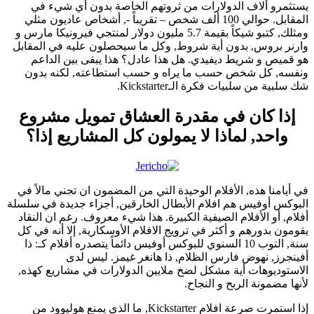
يستثمرو ألاف الدولارات من ثروتهم الخاصة بدون أي شيء في
المقابل. حوالي 100 ألف شخص – تقريباً -, أشخاص عاديون مثلي
ومثلك, كتبو شيكاً بقيمة 5.7 مليون دولار لمنتجي فيرونيكا مارس و
وارنر بروس, بدون أية شروط, وكل ما سيحصلون عليه في المقابل
هو قميص و شريط ديفيدي. هل هذا عادل؟ هذا يبقى بين الداعم
ونفسه, كل شخص حسب ما يراه و حسب استطاعته, لكنه بدون
شك سلبية من سلبيات فكرة الـKickstarter.
إذا كان في مقدرة العشاق تمويل مشروع
واحد, لماذا لا يمولون كل المشاريع إذا؟
في أيامنا هذه, الأفلام الوحيدة التي من المضمون ان تجني مالاً في
البوكس أوفيس هم افلام الأبطال الخارقين, أجزاء جديدة في سلسلة
أفلام, أو الأفلام الصيفية الكبيرة. هذا شيء معروف. رغم ان النقاد
يقومون بدورهم و أكثر في ترويج الافلام الأوسكارية, إلا أنه في كل
سنة, التوب 10 السنوي للبوكس أوفيس دائماً يتصدره أفلام كـ: ذا
أفينجرز, نهوض فارس الظلام, ذا هانغر غيمز. ليس لدى
الاستوديوهات أية مشكل لضخ ملايين الدولارات في مشاريع كهذه,
لأنها مضمونة الربح و النجاح.
إذا استمرت صرعة افلام Kickstarter, ما الذي يمنع هوليوود من