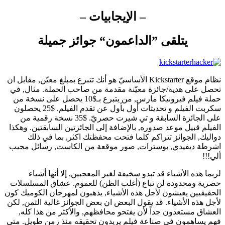
– الإيجابيات –
يتلقى ”الداعمون“ جوائز جميلة
نظام موقع Kickstarter الأساسيّ هو أنك تتبرع بمبلغ معيّن, مقابل ان
تحصل على هدية/جائزة معيّنة مقدمة من صاحب الحملة. مثال, في
حملة فيلم فيرونيكا مارس, من يتبرع بـ$10 يحصل على نسخة من
سكربت الفيلم و تحديثات أول بأول عن تقدم الفيلم. $25 يحصلون
على الجائزة السابقة و تي شيرت حصريّ. $35 نسخة رقمية من
الفيلم قبيل موعد صدوره, بالإضافة إلى الجائزتين السابقتين. وهكذا
دواليك, الجوائز تتراكم كلما فتحت محفظتك اكثر, بما في ذلك
اشرطة ديفيدي, بوسترات, صور موقعة من الكاست, رسائل مجيب
ألي!!!
لربما هذه الأشياء قد تبدو سخيفة لغير المعجبين, إلا أنها أشياء
حصرية ومحدودة لن تباع (أغلب الظن) للعموم. عشاق المسلسلات
الحقيقيين يعيشون لأجل هذه الأشياء, يذهبون لمهرجان الكوميك كون
لأجل هذه الأشياء. قد يقول البعض ان بعض الجوائز غالية الثمن, لكن
العشاق مستعدون جداً لأن يفتحو محافظهم, والأكثر من هذا كله,
فهم يساهمون في صناعة فيلم يريدون تحقيقه منذ زمن طويل. متى