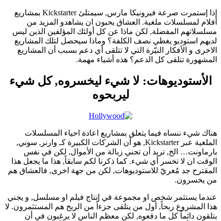
إذا إستمرت صرعة فيرونيكا مارس, سيمتلئ Kickstarter بمشاريع
أفلام لمسلسلات ملغية. العشاق يحبون ان يشاهدو المزيد من
مسلسلاتهم المفضلة, لكن ماذا عن كل أولئك المؤلفين الذين ليس
لديهم استوديو يغطي نصف الكلفة؟ وماذا سيحصل لتلك المشاريع
الاخرى و الأفكار النيّرة التي لا تتلقى أي دعم بسبب أن المشاريع
المشهورة تتلقى كل الدعم؟ هذه أشياء مهمة.
الأستوديوهات: لا شيء ليخسروه, كل شيء
ليربحوه
هناك شيء ننساه فيما يتعلق بمشاريع اعادة احياء المسلسلات
الملغية عبر Kickstarter, هو أن الشركات الكبيرة كـ وارنر, سوني,
بارماونت… الخ, تريد أن تجني زبالة من الأموال, لكن في نفس
الوقت ان لا تخسر أي شيء. كما ذكرنا لكم سابقاً, هذا ما يجعل هذا
المقترح جد مُغريّ للاستوديوهات, لكن من جهة اخرى, فالعشاق هم
من يخسرون.
عندما يستثمر شخص او مجموعة في إنتاج فيلم او مسلسل, و يجني
هذا المشروع ربحاً, أول من يتلقى جزءاً من الربح هم المستثمرون. لا
يتلقون دائماً كل ما دفعوه, لكن معظم الناس لا يرغبون في أن