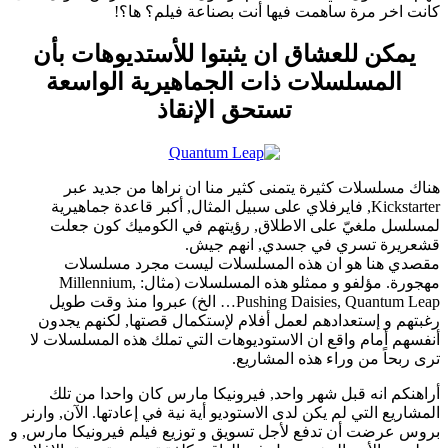
كانت اخر مرة ساهمت فيها أنت بصناعة فيلم؟ ها؟!
يمكن للعشاق ان يثبتوا للأستديوهات بأن
المسلسلات ذات الجماهيرية الواسعة
تستحق الإنقاذ
هناك مسلسلات كثيرة يتمنى كثير منا ان نراها من جديد عبر
Kickstarter, فايرفلاي على سبيل المثال, أكبر قاعدة جماهيرية
لمسلسل ملغيّ على الاطلاق, رؤيتهم في الكوميك كون جعلت
قشعريرة تسري في جسدي, انهم جيش.
مقصدي هنا هو ان هذه المسلسلات ليست مجرد مسلسلات
مهجورة. مؤلفو و ممثلو هذه المسلسلات (مثال: Millennium,
Pushing Daisies, Quantum Leap… الخ) عبروا منذ وقت طويل
رغبتهم و إستعدادهم لعمل أفلام لإستكمال قصتها, لكنهم يجدون
أنفسهم أمام واقع ان الاستوديوهات التي تملك هذه المسلسلات لا
ترى ربحاً من وراء هذه المشاريع.
أراهنكم انه قبل شهر واحد, فيرونيكا مارس كان واحدا من تلك
المشاريع التي لم يكن لدى الاستوديو أية نية في إعادتها. الآن, وارنر
بروس عرضت أن تدفع لأجل تسويق و توزيع فيلم فيرونيكا مارس, و