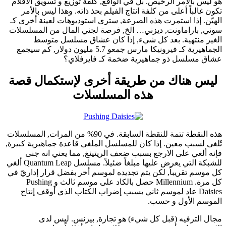
هو ليس بالأمر الرخيص. بل في الواقع, كلفة توزيع و تسويق الافلام
تكون غالباً أعلى من كلفة انتاج الفيلم بحذ ذاته. وهذا ليس بالأمر
الهيّن. إذا استمرت هذه الصرعة, سترى استوديوهات لعينة أخرى كـ
سوني, باراماونت, ديزني… الخ, فرصة لجني المال من المسلسلات
الغير منتهية. بعد كل شيء, إذا كان عشاق مسلسل متوسط
الجماهيرية كـ فيرونيكا مارس جمعو 5.7 مليون دولار, كم سيجمع
عشاق مسلسل ذو جماهيرية ضخمة كـ فايرفلاي؟
ليس هناك من طريقة أخرى لإستكمال قصة
هذه المسلسلات
هذه النقطة تتمة للنقطة السابقة. في 90% من المرات, المسلسلات
تُلغى لسبب معين. إذا كان للمسلسل الملغي قاعدة جماهيرية كبيرة,
فإنه ألغي على الارجع بسبب ضعف الريتينغ, مما يعني انه جنى
للشبكة التي يعرض عليها مبلغاً ضئيلاً. مسلسل Quantum Leap ألغي
كل موسم تقريباً, لكن يتم تجديده لموسم أخر بفضل قرار إداريّ في
كل مرة. Millennium حصل بالكاد على موسم ثالث و Pushing
Daisies عاد لموسم ثاني بسبب إضراب الكتاب الذي أوقف إنتاج
الموسم الأول و حسب.
مجال الترفيه (قبل كل شيء) هو تجارة, بيزنس. ليس لدى