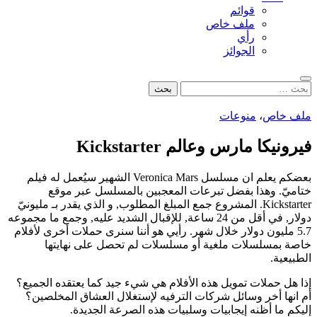
قوائم
ملف خاص
رأي
الجوائز
بحث
البحث
عن:
ملف خاص
،
منوعات
فيرونيكا مارس وعالم Kickstarter
بعضكم يعلم ان مسلسل Veronica Mars الشهير سيُعمل له فيلم
ختاميّ. وهذا بفضل تبرعات المعجبين بالمسلسل عبر موقع
Kickstarter. المشروع جمع المبلغ المطلوب, و الذي يقدر بـ مليونيّ
دولار, في أقل من 24 ساعة, للإقبال الشديد عليه, وجمع ما مجموعه
5.7 مليون دولار خلال شهر. رأيي هو أننا سنرى حملات أخرى لأفلام
خاصة بمسلسلات ملغية أو مسلسلات لم تحصل على نهايتها
الطبيعية.
إذا هل حملات تمويل هذه الأفلام هي شيء جيد كما يعتقده الجميع؟
أم انها أخر وسائل شركات الترفيه لإستغلال العشاق المخلصين؟
إليكم ما أظنه إيجابيات وسلبيات هذه الصرعة الجديدة.