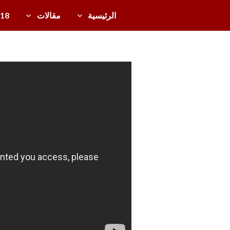
خطى
الرئيسية
مقالات
/18
لى
دل
لمحتوى
ي
ل
ال
تل
ف
زي
و
ن
ال
ع
رب
ي