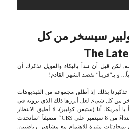
ولبير سيسخر من كل
, لكن قبل أن تبدأ بالبكاء والعويل نذكرك أن
… و بـ“قريباً“ نقصد الشهر القادم!
تذكيرنا بذلك, إذ أطلق مجموعة من الفيديوهات
سخر من كل شيء, لعل أبرزها ذلك الذي ترونه في
ا أمريكا, أنا (ستيفن كولبير). لا أطيق الانتظار
لبدئ تقديم The Late Show ابتداءً من 8 سبتمبر على CBS.“, مضيفاً ”سأتحدث
 بمحادثات مثيرة للاهتمام مع مشاهير, رياضيين,