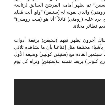
سيين.“ ثم يظهر أمامه المرشح السابق لرئاسة
رومني) والذي يقوله له (ستيفن) ”واو, أنت مُقلد
 يرد عليه (رومني) قائلاً ”أنا هو (ميت رومني)“
ديم فطائر محلاة.
هناك أخرون يظهر فيهم (ستيفن) برفقة أدوات
بأشياء مختلفة مثل إقناعنا بأن ما نشاهده ثلاثي
نا سبتمبر القادم مع (ستيفن كولبير) وضيفه الأول
 كلوني) يربط نفسه بـ(ستيفن) ونراه كل يوم