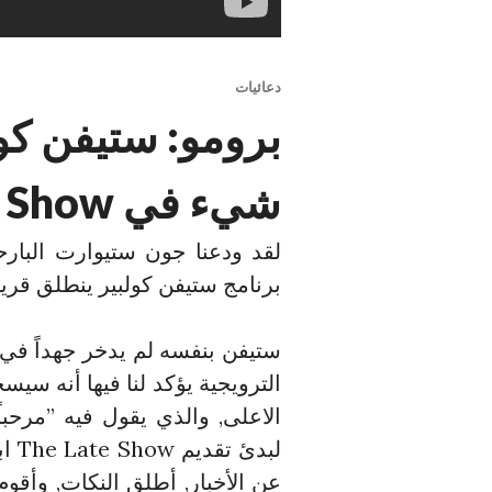
دعائيات
برومو: ستيفن ك
شيء في The Late Show
لقد ودعنا جون ستيوارت البارحة
برنامج ستيفن كولبير ينطلق قريباً
ستيفن بنفسه لم يدخر جهداً في 
الترويجية يؤكد لنا فيها أنه سي
الاعلى, والذي يقول فيه ”مرحباً ي
عن الأخبار, أطلق النكات, وأقوم