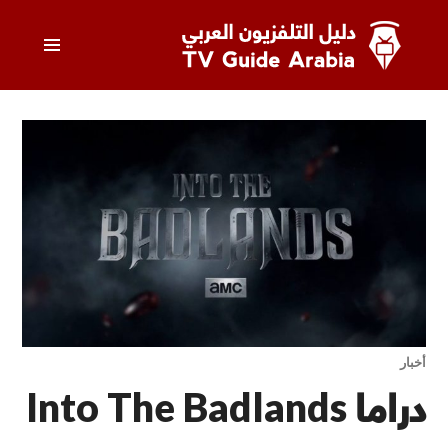
خطى
القائمة
لى
لمحتوى
الرئيسي
دليل التلفزيون العربي
أخبار
دراما Into The Badlands