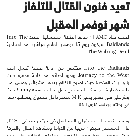
تعيد فنون القتال للتلفاز
شهر نوفمر المقبل
اعلنت قناة AMC ان موعد انطلاق مسلسلها الجديد Into The
Baldlands سيكون يوم 15 نوفمبر القادم مباشرة بعد افتتاحية
The Walking Dead.
Into the Badlands مقتبس من رواية صينية تحمل اسم
Journey to the West وتدور احداثه بعد كارثة مدمرة حلت
بالولايات المتحدة حيث اصبح النظام بعدها عشوائي ومسير من
طرف 5 بارونات, ويركز المسلسل حول محارب اسمه Sunny حيث
يعثر على فتى صغير يدعى M.K محتجز داخل صندوق يصطحبه معه
في رحلته ويعلمه فنون القتال.
وحسب تصريحات مسؤولي المسلسل في مؤتمر صحفي لـTCA,
فان المسلسل سيكون مزيجا من الدراما ومشاهد القتال والحركة
حيث سيعطي جزءا مهما لكلاهما. يمكنكم الاطلاع على تريلر