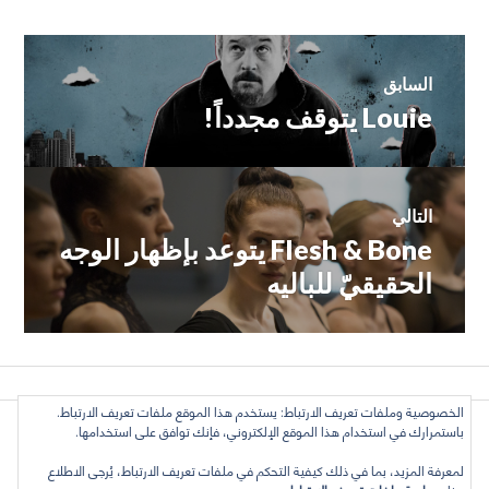
تصفّح
السابق
Louie يتوقف مجدداً!
المقالة
المقالات
السابقة:
التالي
Flesh & Bone يتوعد بإظهار الوجه
المقالة
التالية:
الحقيقيّ للباليه
الخصوصية وملفات تعريف الارتباط: يستخدم هذا الموقع ملفات تعريف الارتباط.
كل الأراء تعبّر عن رأي الكاتب وحده, ولا تعبر عن رأي الموقع
باستمرارك في استخدام هذا الموقع الإلكتروني، فإنك توافق على استخدامها.
بالضرورة. بعض الحقوق محفوظة. دليل التلفزيون العربي 2016 ©
لمعرفة المزيد، بما في ذلك كيفية التحكم في ملفات تعريف الارتباط، يُرجى الاطلاع