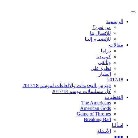
تخطى
إلى
القائمة
المحتوى
موقع عربي متخصص في أخبار ومقالات حول
دليل التلفزيون العربي
الرئيسية
الرئيسية
المسلسلات الأجنبية
من نحن؟
للإتصال بنا
للإنضمام إلينا
مقالات
دراما
كوميديا
وثائقي
نظرة على
الطيار
2017/18
فهرس التجديدات والإلغاءات لموسم 2017/18
كل مسلسلات موسم 2017/18
التغطيات
The Americans
American Gods
Game of Thrones
Breaking Bad
إسألنا
الأسئلة
●●●