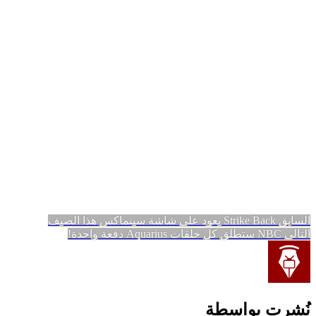
تصفّح
المقالة
السابق
Strike Back يعود على شاشة سينماكس هذا الصيف
المقالة
السابقة:
التالي
NBC ستطلق كل حلقات Aquarius دفعة واحدة!
المقالات
التالية:
نُشرت بواسطة