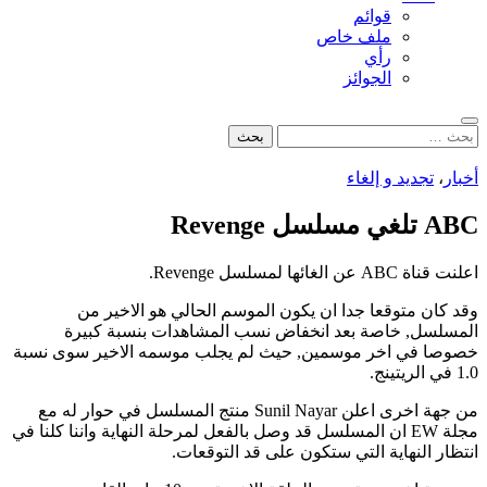
قوائم
ملف خاص
رأي
الجوائز
بحث
البحث
عن:
أخبار
،
تجديد و إلغاء
ABC تلغي مسلسل Revenge
اعلنت قناة ABC عن الغائها لمسلسل Revenge.
وقد كان متوقعا جدا ان يكون الموسم الحالي هو الاخير من
المسلسل, خاصة بعد انخفاض نسب المشاهدات بنسبة كبيرة
خصوصا في اخر موسمين, حيث لم يجلب موسمه الاخير سوى نسبة
1.0 في الريتينج.
من جهة اخرى اعلن Sunil Nayar منتج المسلسل في حوار له مع
مجلة EW ان المسلسل قد وصل بالفعل لمرحلة النهاية واننا كلنا في
انتظار النهاية التي ستكون على قد التوقعات.