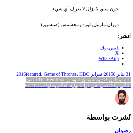
جون سنو, لا يزال لا يعرف أي شيء
دوران مارتيل, لورد رمحشمس (صنسبير)
انشر:
فيس بوك
X
WhatsApp
31 يناير 2015
8 فبراير 2016
HBO
،
Game of Thrones
،
featured
تصفّح
المقالة
السابق
أول فيديو تشويقيّ لموسم The Red Road الثاني
المقالة
السابقة:
التالي
Sky تعمل على دراما نهاية العالم بطلها Rob Lowe
المقالات
التالية:
نُشرت بواسطة
رضوان