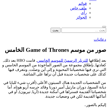
قوائم
ملف خاص
رأي
الجوائز
بحث
البحث
عن:
دعائيات
صور من موسم Game of Thrones الخامس
بعد إطلاقها
للتريلر الرسميّ للموسم الخامس
, قامت HBO بعد ذلك,
كعادتها, بإطلاق مجموعة من الصور المأخوذة من الموسم الخامس و
التي نرى فيها شخصياتنا المحبوبة و إلى أين وصلت, ونتعرف فيها
كذلك على شخصيات جديدة قبل أن نراها على الشاشة.
من الشخصيات الجديدة هناك السبتون الأعلى (أقرب شيء للبابا في
ديانة السبع), دوران مارتيل أمير دورنا وقائد حرسه أريو هوتاه. أما
شخصياتنا القديمة فسنراها في أمكنة جديدة (أريا, تيريون), أو في
أماكنها القديمة لكن في وضعيات جديدة.
إليكم بالصور..