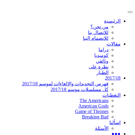
تخطى
إلى
القائمة
المحتوى
موقع عربي متخصص في أخبار ومقالات حول
دليل التلفزيون العربي
الرئيسية
الرئيسية
المسلسلات الأجنبية
من نحن؟
للإتصال بنا
للإنضمام إلينا
مقالات
دراما
كوميديا
وثائقي
نظرة على
الطيار
2017/18
فهرس التجديدات والإلغاءات لموسم 2017/18
كل مسلسلات موسم 2017/18
التغطيات
The Americans
American Gods
Game of Thrones
Breaking Bad
إسألنا
الأسئلة
●●●