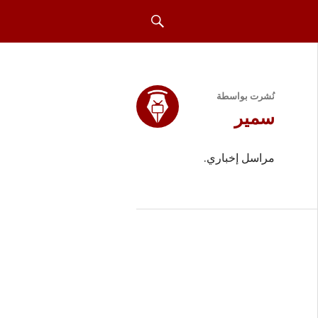
بحث
نُشرت بواسطة
سمير
مراسل إخباري.