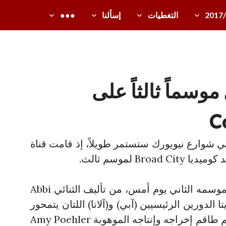
2017
التغطيات
إسألنا
●●●
Bro ينال موسماً ثالثاً على
C
 في شوارع نيويورك ستستمر طويلاً، إذ قامت قناة
المسلسل الذي عرض افتتاحية موسمه الثاني يوم أمس، من تأليف الثنائي Abbi
J وIlana Glazer مؤديتا الدورين الرئيسيين (آبي) و(آلانا) اللتان يتمحور
المسلسل حول حياتهما، كما يضم طاقم إخراجه وإنتاجه الموهوبة Amy Poehler