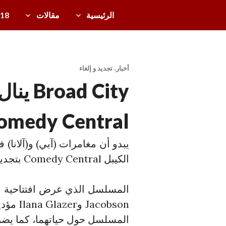
خطى
الرئيسية
مقالات
/18
لى
دل
لمحتوى
ي
ل
أخبار
،
تجديد و إلغاء
ال
ad City
تل
ف
omedy Central
زي
و
يبدو أن مغامرات (آبي) و(آلانا)
ن
الكيبل Comedy Central بتجديد كوميديا Broad City لموسم ثالث.
ال
ع
رب
acobson
ي