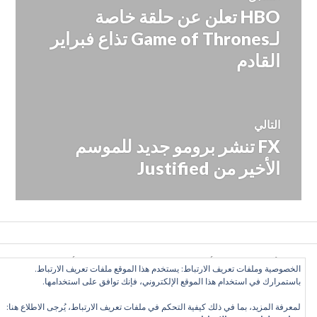
HBO تعلن عن حلقة خاصة
المقالة
المقالات
السابقة:
لـGame of Thrones تذاع فبراير
القادم
التالي
FX تنشر برومو جديد للموسم
المقالة
التالية:
الأخير من Justified
كل الأراء تعبّر عن رأي الكاتب وحده, ولا تعبر عن رأي الموقع
الخصوصية وملفات تعريف الارتباط: يستخدم هذا الموقع ملفات تعريف الارتباط.
بالضرورة. بعض الحقوق محفوظة. دليل التلفزيون العربي 2016
باستمرارك في استخدام هذا الموقع الإلكتروني، فإنك توافق على استخدامها.
©
لمعرفة المزيد، بما في ذلك كيفية التحكم في ملفات تعريف الارتباط، يُرجى الاطلاع هنا: