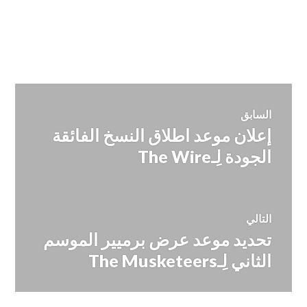
تصفّح
السابق
إعلان موعد اطلاق النسخ الفائقة
المقالة
المقالات
السابقة:
الجودة لِـThe Wire
التالي
تحديد موعد عرض برميير الموسم
المقالة
التالية:
الثاني لِـThe Musketeers