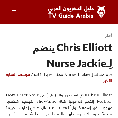
خطى
القائمة
لى
لمحتوى
الرئيسي
دليل التلفزيون العربي
أخبار
Chris Elliott ينضم
لِـNurse Jackie
ضم مسلسل Nurse Jackie ممثلاً جديداً لكاست
موسمه السابع
الأخير
.
Chris Elliott الذي لعب دور والد (ليلي) في How I Met Your
Mother إنضم لدراميديا قناة Showtime لتجسيد شخصية
مهووس غير إسمه قانونياً لِـVigilante Jones كي يُحارب الجريمة
بمدينة نيويورك، وسيظهر بالضبط في الحلقة قبل الأخيرة.