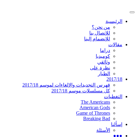
تخطى
إلى
القائمة
المحتوى
موقع عربي متخصص في أخبار ومقالات حول
دليل التلفزيون العربي
الرئيسية
الرئيسية
المسلسلات الأجنبية
من نحن؟
للإتصال بنا
للإنضمام إلينا
مقالات
دراما
كوميديا
وثائقي
نظرة على
الطيار
2017/18
فهرس التجديدات والإلغاءات لموسم 2017/18
كل مسلسلات موسم 2017/18
التغطيات
The Americans
American Gods
Game of Thrones
Breaking Bad
إسألنا
الأسئلة
●●●