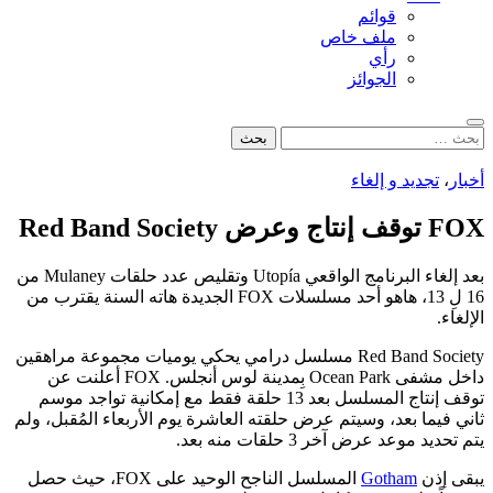
قوائم
ملف خاص
رأي
الجوائز
بحث
البحث
عن:
أخبار
،
تجديد و إلغاء
FOX توقف إنتاج وعرض Red Band Society
بعد إلغاء البرنامج الواقعي Utopía وتقليص عدد حلقات Mulaney من
16 لِ 13، هاهو أحد مسلسلات FOX الجديدة هاته السنة يقترب من
الإلغاء.
Red Band Society مسلسل درامي يحكي يوميات مجموعة مراهقين
داخل مشفى Ocean Park بِمدينة لوس أنجلس. FOX أعلنت عن
توقف إنتاج المسلسل بعد 13 حلقة فقط مع إمكانية تواجد موسم
ثاني فيما بعد، وسيتم عرض حلقته العاشرة يوم الأربعاء المُقبل، ولم
يتم تحديد موعد عرض آخر 3 حلقات منه بعد.
يبقى إذن
Gotham
المسلسل الناجح الوحيد على FOX، حيث حصل