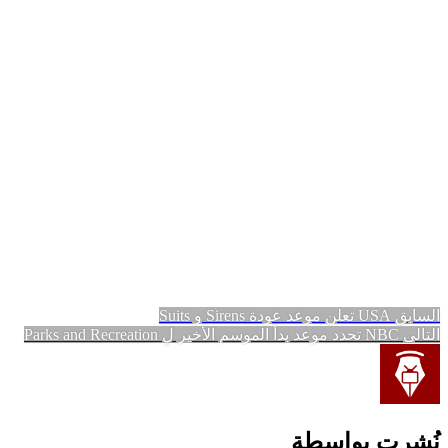
تصفّح
المقالة
السابق
USA تعلن موعد عودة Sirens و Suits
المقالة
السابقة:
التالي
NBC تحدد موعد بدأ الموسم الأخير لِ Parks and Recreation
المقالات
التالية:
نُشرت بواسطة