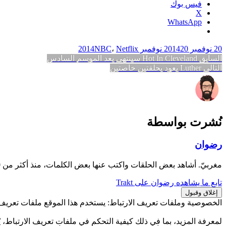
فيس بوك
X
WhatsApp
20 نوفمبر 2014
20 نوفمبر 2014
Netflix
،
NBC
تصفّح
المقالة
السابق
Hot In Cleveland سينتهي بعد الموسم السادس
المقالة
السابقة:
التالي
Luther يعود بحلقتين خاصتين
المقالات
التالية:
نُشرت بواسطة
رضوان
مغربيّ. أشاهد بعض الحلقات واكتب عنها بعض الكلمات، منذ أكثر من 10 سنوات.
تابع ما يشاهده رضوان على Trakt
الخصوصية وملفات تعريف الارتباط: يستخدم هذا الموقع ملفات تعريف ا
لمعرفة المزيد، بما في ذلك كيفية التحكم في ملفات تعريف الارتباط، يُ