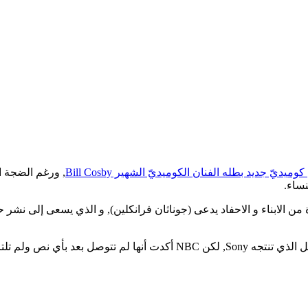
 دور كبير عائلة كبيرة من الابناء و الاحفاد يدعى (جوناثان فرانكلين), و الذي يسع