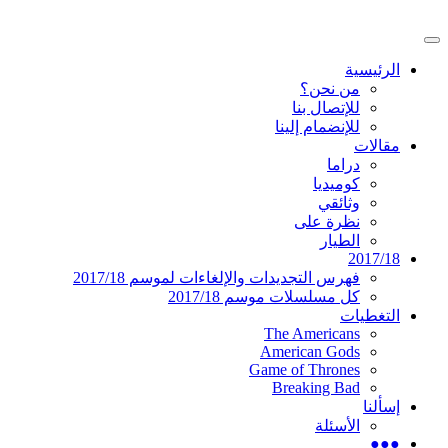
تخطى
إلى
القائمة
المحتوى
موقع عربي متخصص في أخبار ومقالات حول ال
دليل التلفزيون العربي
الرئيسية
الرئيسية
من نحن؟
للإتصال بنا
للإنضمام إلينا
مقالات
دراما
كوميديا
وثائقي
نظرة على
الطيار
2017/18
فهرس التجديدات والإلغاءات لموسم 2017/18
كل مسلسلات موسم 2017/18
التغطيات
The Americans
American Gods
Game of Thrones
Breaking Bad
إسألنا
الأسئلة
●●●