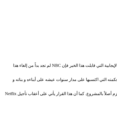
, ورغم الضجة الإيجابية التي قابلت هذا الخبر فإن NBC لم تجد بداً من إلغاء هذا
ى إلى نشر حكمته التي اكتسبها على مدار سنوات عيشه على أبناءه و بناته و
يقال أن NBC تواجه غرامة مالية إذا ما رفضت الإستمرار بهذا المسلسل الذي تنتجه Sony, لكن NBC أكدت أنها لم تتوصل بعد بأي نص ولم تلتزم أصلاً بالمشروع. كما أن هذا القرار يأتي على أعقاب تأجيل Netflix