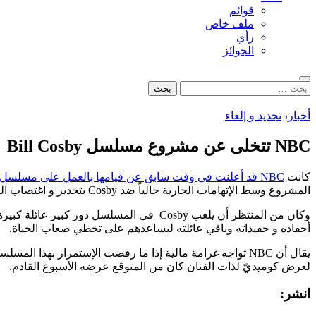
قوائم
ملف خاص
رأي
الجوائز
بحث
البحث
عن:
أخبار
،
تجديد و إلغاء
NBC تتخلى عن مشروع مسلسل Bill Cosby
كانت
NBC قد أعلنت في وقت سابق عن قيامها بالعمل على مسلسل كوميديّ جديد بطله الفنان الكوميديّ الشهير Bill Cosby
المشروع وسط الإتهامات الجارية حالياً ضد Cosby بتخدير و اغتصاب النساء.
وكان من المنتظر أن يلعب Cosby في المسلسل
أحفاده و حفيداته وباقي عائلته ليساعدهم على تخطي صعاب الحياة.
لعرض كوميديّ لذات الفنان كان من المتوقع عرضه الأسبوع القادم.
انشر: