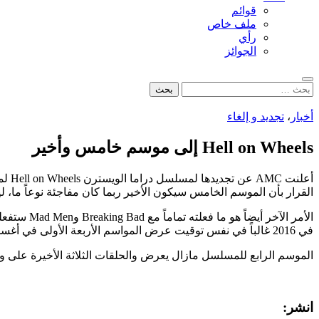
قوائم
ملف خاص
رأي
الجوائز
بحث
البحث
عن:
أخبار
،
تجديد و إلغاء
Hell on Wheels إلى موسم خامس وأخير
القرار بأن الموسم الخامس سيكون الأخير ربما كان مفاجئة نوعاً ما،
في 2016 غالباً في نفس توقيت عرض المواسم الأربعة الأولى في أغسطس/آب من كل سنة.
الموسم الرابع للمسلسل مازال يعرض والحلقات الثلاثة الأخيرة على وشك
انشر: