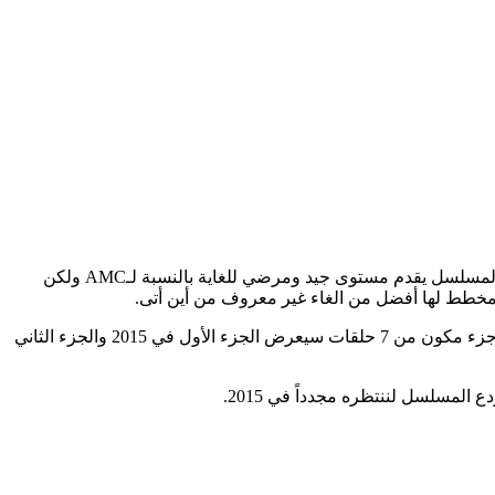
أعلنت AMC عن تجديدها لمسلسل دراما الويسترن Hell on Wheels لموسم خامس وأخير سيتكون من 14 حلقة، التجديد كان متوقع للغاية، فالمسلسل يقدم مستوى جيد ومرضي للغاية بالنسبة لـAMC ولكن
ة مخطط لها أفضل من الغاء غير معروف من أين أتى.
الأمر الآخر أيضاً هو ما فعلته تماماً مع Breaking Bad وMad Men ستفعله القناة مع هذا المسلسل حيث ستقسم الموسم الأخير إلى جزئين كل جزء مكون من 7 حلقات سيعرض الجزء الأول في 2015 والجزء الثاني
لمسلسل لننتظره مجدداً في 2015.