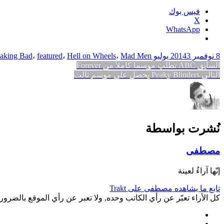
فيس بوك
X
WhatsApp
8 نوفمبر 2014
3 يوليو 2015
Mad Men
،
Hell on Wheels
،
featured
،
aking Bad
تصفّح
المقالة
السابق
ABC تطلب موسماً كاملاً من Forever
المقالة
السابقة:
التالي
Peaky Blinders يحصل على موسم ثالث
المقالات
التالية:
نُشرت بواسطة
مصطفى
إنّها آراءٌ لعينة
تابع ما يشاهده مصطفى على Trakt
كل الأراء تعبّر عن رأي الكاتب وحده, ولا تعبر عن رأي الموقع بالضرورة.
Facebook
Twitter