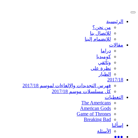
تخطى
إلى
القائمة
المحتوى
موقع عربي متخصص في أخبار ومقالات حول ال
دليل التلفزيون العربي
الرئيسية
الرئيسية
من نحن؟
للإتصال بنا
للإنضمام إلينا
مقالات
دراما
كوميديا
وثائقي
نظرة على
الطيار
2017/18
فهرس التجديدات والإلغاءات لموسم 2017/18
كل مسلسلات موسم 2017/18
التغطيات
The Americans
American Gods
Game of Thrones
Breaking Bad
إسألنا
الأسئلة
●●●