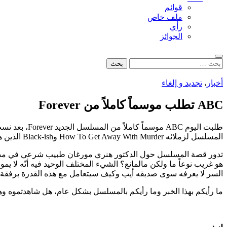
قوائم
ملف خاص
رأي
الجوائز
بحث
البحث
عن:
أخبار
،
تجديد و إلغاء
ABC تطلب موسماً كاملاً من Forever
المسلسل لزملائه How To Get Away With Murder وBlack-ish الذين هم أيضاً حصلوا على مواسم كاملة فيما سبق.
تدور قصة المسلسل حول الدكتور هنري مورغان طبيب شرعي في مدينة
هو غريب نوعاً ما ولكن مالمانع؟ الشيء المختلف الوحيد فيه أنّه لا ي
السر لا يعرفه سوى صديقه أيب وكيف سيتعامل مع هذه القدرة برفق
ما رأيكم بهذا الخبر وما رأيكم بالمسلسل بشكل عام، هل شاهدتموه وه