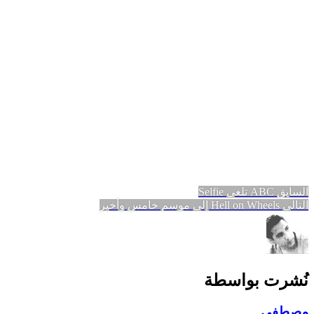
تصفّح
المقالة
السابق
ABC تلغي Selfie
المقالة
السابقة:
التالي
Hell on Wheels إلى موسم خامس وأخير
المقالات
التالية:
نُشرت بواسطة
مصطفى