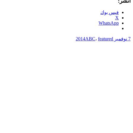
انشر:
فيس بوك
X
WhatsApp
7 نوفمبر 2014
featured
،
ABC