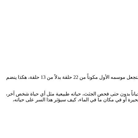
طلبت اليوم ABC موسماً كاملاً من المسلسل الجديد Forever، بعد نسب المشاهدة الجيدة قررت القناة أن تعطي المسلسل 9 حلقات اضافية لتجعل موسمه الأول مكوناً من 22 حلقة بدلاً من 13 حلقة، هكذا ينضم
ناً بدون حتى فحص الجثث، حياته طبيعية مثل أي حياة شخص آخر،
بحيرة أو في مكان ما في الماء، كيف سيؤثر هذا السر على حياته،