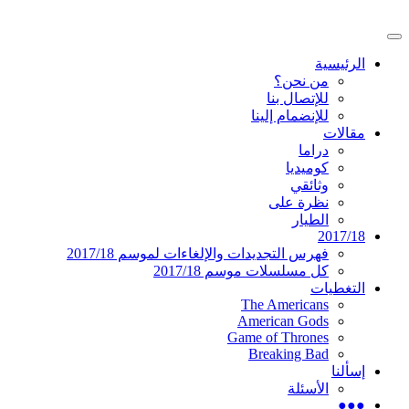
تخطى
إلى
القائمة
المحتوى
موقع عربي متخصص في أخبار ومقالات حول ال
دليل التلفزيون العربي
الرئيسية
الرئيسية
من نحن؟
للإتصال بنا
للإنضمام إلينا
مقالات
دراما
كوميديا
وثائقي
نظرة على
الطيار
2017/18
فهرس التجديدات والإلغاءات لموسم 2017/18
كل مسلسلات موسم 2017/18
التغطيات
The Americans
American Gods
Game of Thrones
Breaking Bad
إسألنا
الأسئلة
●●●